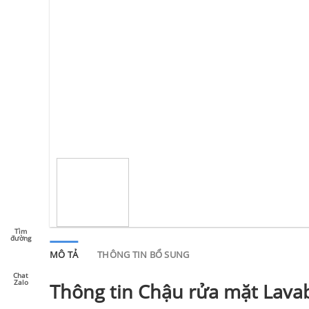
Tìm
đường
MÔ TẢ
THÔNG TIN BỔ SUNG
Chat
Zalo
Thông tin Chậu rửa mặt Lav