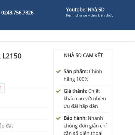
Youtobe: Nhà 5D
- 0243.756.7826
Kênh chia sẻ video kiến thức
R L2150
NHÀ 5D CAM KẾT
Sản phẩm:
Chính
hãng 100%
T
Giá thành:
Chiết
khấu cao với nhiều
ưu đãi hấp dẫn
Bảo hành:
Nhanh
ắp đặt
chóng đơn giản chỉ
cần số điện thoại