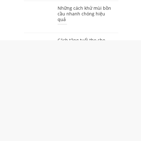
Những cách khử mùi bồn
cầu nhanh chóng hiệu
quả
Cách tăng tuổi thọ cho
các thiết bị vệ sinh bằng
sứ
Đánh giá Bồn cầu Kolni
AB2076