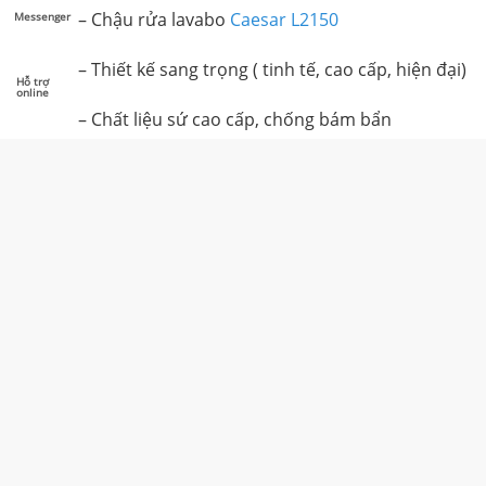
–
Chậu rửa lavabo
Caesar L2150
Messenger
– Thiết kế sang trọng ( tinh tế, cao cấp, hiện đại)
Hỗ trợ
online
– Chất liệu sứ cao cấp, chống bám bẩn
– Màu sắc: Màu trắng
– Thiết kế với lỗ thoát tràn
– Lòng chậu sâu, rộng rãi giúp thoải mái khi sử d
– Dung lượng chứa nước: 4L
–
Không bao gồm phụ kiện( vòi, bộ xả, chân chậu
–
Có thể kết hợp cùng chân
: chân ngắn P2441, ch
–
Lavabo có thể lắp phù hợp với các mẫu vòi sau: