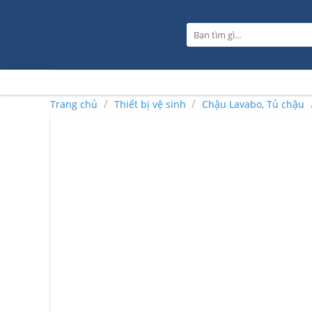
Skip
to
Tìm
content
kiếm:
/
/
Trang chủ
Thiết bị vệ sinh
Chậu Lavabo, Tủ chậu