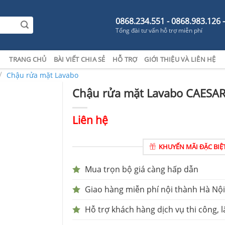
0868.234.551 - 0868.983.126 
Tổng đài tư vấn hỗ trợ miễn phí
TRANG CHỦ
BÀI VIẾT CHIA SẺ
HỖ TRỢ
GIỚI THIỆU VÀ LIÊN HỆ
/
Chậu rửa mặt Lavabo
Chậu rửa mặt Lavabo CAESA
Liên hệ
KHUYẾN MÃI ĐẶC BIỆ
Mua trọn bộ giá càng hấp dẫn
Giao hàng miễn phí nội thành Hà Nội
Hỗ trợ khách hàng dịch vụ thi công, l