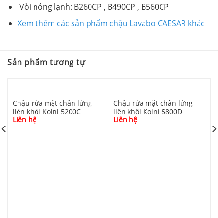
Vòi nóng lạnh: B260CP , B490CP , B560CP
Xem thêm các sản phẩm chậu Lavabo CAESAR khác
Sản phẩm tương tự
Chậu rửa mặt chân lửng
Chậu rửa mặt chân lửng
liền khối Kolni 5200C
liền khối Kolni 5800D
Liên hệ
Liên hệ
C
K
L