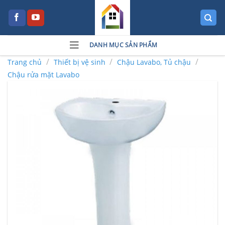
Skip
to
content
DANH MỤC SẢN PHẨM
/
/
/
Trang chủ
Thiết bị vệ sinh
Chậu Lavabo, Tủ chậu
Chậu rửa mặt Lavabo