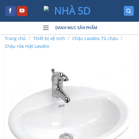
Skip
to
content
DANH MỤC SẢN PHẨM
/
/
/
Trang chủ
Thiết bị vệ sinh
Chậu Lavabo, Tủ chậu
Chậu rửa mặt Lavabo