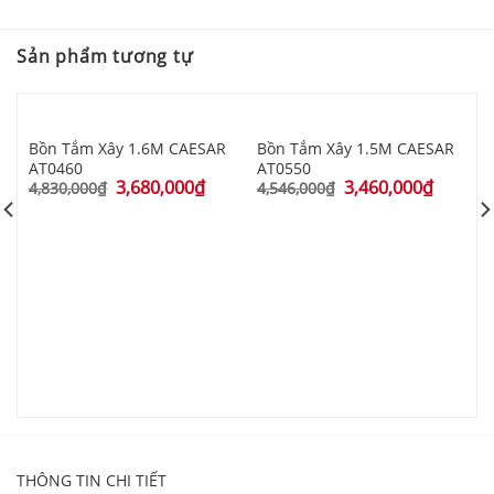
Sản phẩm tương tự
Bồn Tắm Xây 1.6M CAESAR
Bồn Tắm Xây 1.5M CAESAR
AT0460
AT0550
3,680,000
₫
3,460,000
₫
4,830,000
₫
4,546,000
₫
B
C
8
THÔNG TIN CHI TIẾT