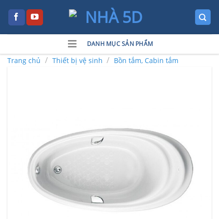
Skip
to
content
DANH MỤC SẢN PHẨM
/
/
Trang chủ
Thiết bị vệ sinh
Bồn tắm, Cabin tắm