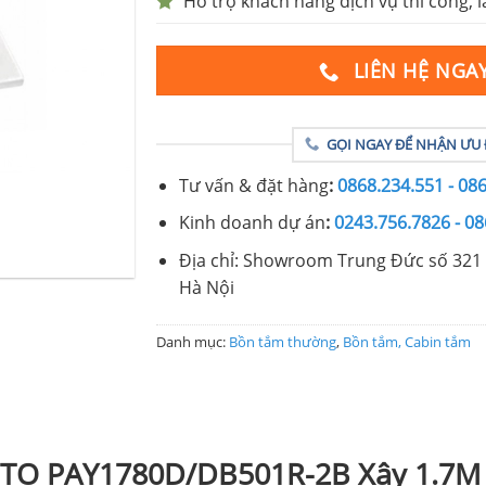
Hỗ trợ khách hàng dịch vụ thi công, l
LIÊN HỆ NGA
GỌI NGAY ĐỂ NHẬN ƯU 
Tư vấn & đặt hàng
:
0868.234.551 - 08
Kinh doanh dự án
:
0243.756.7826 - 08
Địa chỉ: Showroom Trung Đức số 321 
Hà Nội
Danh mục:
Bồn tắm thường
,
Bồn tắm, Cabin tắm
OTO PAY1780D/DB501R-2B Xây 1.7M