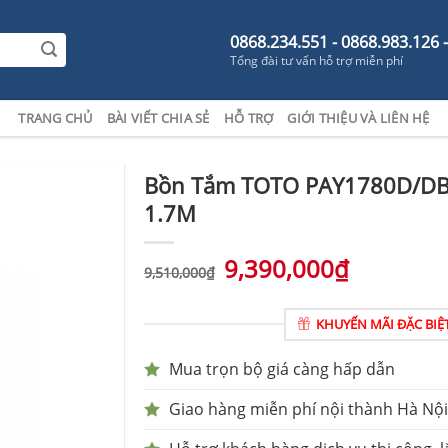
0868.234.551 - 0868.983.126 
Tổng đài tư vấn hỗ trợ miễn phí
TRANG CHỦ
BÀI VIẾT CHIA SẺ
HỖ TRỢ
GIỚI THIỆU VÀ LIÊN HỆ
Bồn Tắm TOTO PAY1780D/DB
1.7M
9,390,000
₫
9,510,000
₫
KHUYẾN MÃI ĐẶC BIỆ
Mua trọn bộ giá càng hấp dẫn
Giao hàng miễn phí nội thành Hà Nội