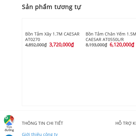
Sản phẩm tương tự
Bồn Tắm Xây 1.7M CAESAR
Bồn Tắm Chân Yếm 1.5
AT0270
CAESAR AT0550L/R
3,720,000
₫
6,120,000
₫
4,892,000
₫
8,193,000
₫
7M CAESAR
0,000
₫
THÔNG TIN CHI TIẾT
HỖ TRỢ 
Tìm
đường
Giới thiệu công ty