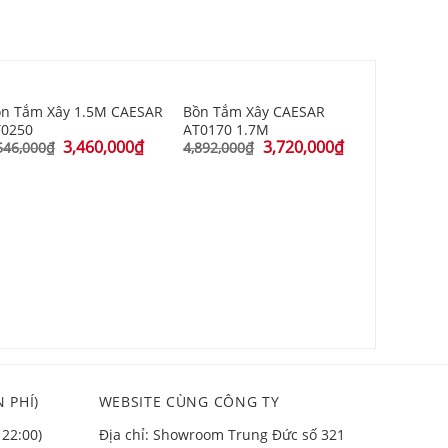
n Tắm Xây 1.5M CAESAR
Bồn Tắm Xây CAESAR
T0250
AT0170 1.7M
3,460,000
₫
3,720,000
₫
546,000
₫
4,892,000
₫
Bồn Tắm 
CAESAR A
8,095,000
 PHÍ)
WEBSITE CÙNG CÔNG TY
 22:00)
Địa chỉ: Showroom Trung Đức số 321