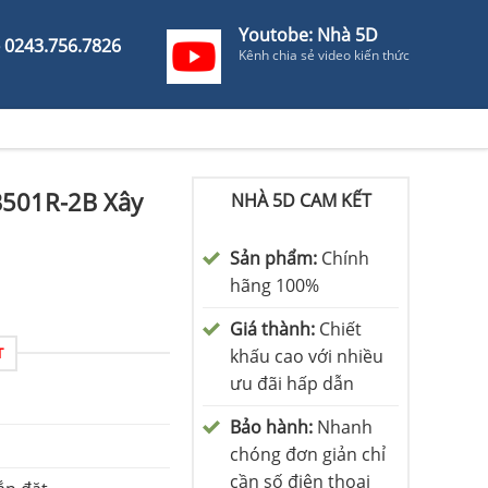
Youtobe: Nhà 5D
- 0243.756.7826
Kênh chia sẻ video kiến thức
501R-2B Xây
NHÀ 5D CAM KẾT
Sản phẩm:
Chính
hãng 100%
Giá thành:
Chiết
T
khấu cao với nhiều
ưu đãi hấp dẫn
Bảo hành:
Nhanh
chóng đơn giản chỉ
cần số điện thoại