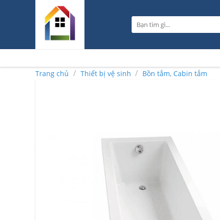
Skip
to
Tìm
content
kiếm:
/
/
Trang chủ
Thiết bị vệ sinh
Bồn tắm, Cabin tắm