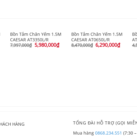
M
Bồn Tắm Chân Yếm 1.5M
Bồn Tắm Chân Yếm 1.5M
Bồ
CAESAR AT3350L/R
CAESAR AT0650L/R
A
5,980,000
₫
6,290,000
₫
7,997,000
₫
8,470,000
₫
4,
TỔNG ĐÀI HỖ TRỢ (GỌI MIỄN
KHÁCH HÀNG
Mua hàng
0868.234.551
(7:30 –