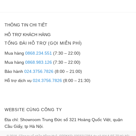
THÔNG TIN CHI TIẾT
HỖ TRỢ KHÁCH HÀNG
TỔNG ĐÀI HỖ TRỢ (GỌI MIỄN PHÍ)
Mua hàng
0868.234.551
(7:30 – 22:00)
Mua hàng
0868.983.126
(7:30 – 22:00)
Bảo hành
024.3756.7826
(8:00 – 21:00)
Hỗ trợ dịch vụ
024.3756.7826
(8:00 – 21:30)
WEBSITE CÙNG CÔNG TY
Địa chỉ: Showroom Trung Đức số 321 Hoàng Quốc Việt, quận
Cầu Giấy, tp Hà Nội.
© 2016. Công ty cổ phần Hồng Huệ. GPDKKD: 0303217354 do sở KH & ĐT TP.Hà Nội