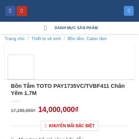
Skip
to
content
DANH MỤC SẢN PHẨM
/
/
Trang chủ
Thiết bị vệ sinh
Bồn tắm, Cabin tắm
Bồn Tắm TOTO PAY1735VC/TVBF411 Chân
Yếm 1.7M
14,000,000
₫
17,180,000
₫
KHUYẾN MÃI ĐẶC BIỆT