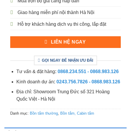
Mua trọn bộ giá càng hấp dẫn
Giao hàng miễn phí nội thành Hà Nội
Hỗ trợ khách hàng dịch vụ thi công, lắp đặt
LIÊN HỆ NGAY
GỌI NGAY ĐỂ NHẬN ƯU ĐÃI
Tư vấn & đặt hàng
:
0868.234.551 - 0868.983.126
Kinh doanh dự án
:
0243.756.7826 - 0868.983.126
Địa chỉ: Showroom Trung Đức số 321 Hoàng
Quốc Việt - Hà Nội
Danh mục:
Bồn tắm thường
,
Bồn tắm, Cabin tắm