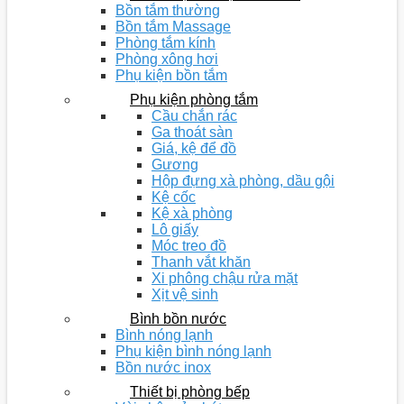
Bồn tắm thường
Bồn tắm Massage
Phòng tắm kính
Phòng xông hơi
Phụ kiện bồn tắm
Phụ kiện phòng tắm
Cầu chắn rác
Ga thoát sàn
Giá, kệ để đồ
Gương
Hộp đựng xà phòng, dầu gội
Kệ cốc
Kệ xà phòng
Lô giấy
Móc treo đồ
Thanh vắt khăn
Xi phông chậu rửa mặt
Xịt vệ sinh
Bình bồn nước
Bình nóng lạnh
Phụ kiện bình nóng lạnh
Bồn nước inox
Thiết bị phòng bếp