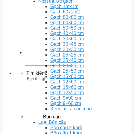
Kích thước gạch
Gạch 1mx1m
Gạch 60x1m2
Gạch 80×80 cm
Gạch 60×60 cm
Gạch 50×50 cm
Gạch 40×40 cm
Gạch 30×60 cm
Gạch 30×45 cm
Gạch 30×30 cm
Gạch 25×25 cm
Youtobe: Nhà 5D
Gạch 25×40 cm
Kênh chia sẻ video kiến thức
Gạch 20×25 cm
Gạch 25×50 cm
Tìm kiếm:
Gạch 15×80 cm
Gạch 12×60 cm
Gạch 15×60 cm
Gạch 12×50 cm
Gạch 9×90 cm
Gạch 9×60 cm
Xem tất cả các mẫu
Bồn cầu
Loại Bồn cầu
Bồn cầu 2 khối
Bồn cầu 1 khối