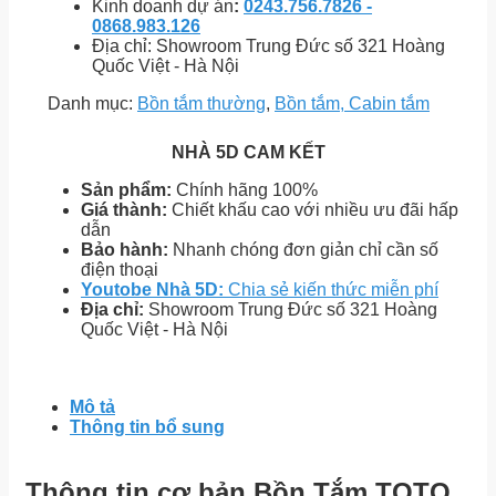
Kinh doanh dự án
:
0243.756.7826 -
0868.983.126
Địa chỉ: Showroom Trung Đức số 321 Hoàng
Quốc Việt - Hà Nội
Danh mục:
Bồn tắm thường
,
Bồn tắm, Cabin tắm
NHÀ 5D CAM KẾT
Sản phẩm:
Chính hãng 100%
Giá thành:
Chiết khấu cao với nhiều ưu đãi hấp
dẫn
Bảo hành:
Nhanh chóng đơn giản chỉ cần số
điện thoại
Youtobe Nhà 5D:
Chia sẻ kiến thức miễn phí
Địa chỉ:
Showroom Trung Đức số 321 Hoàng
Quốc Việt - Hà Nội
Mô tả
Thông tin bổ sung
Thông tin cơ bản Bồn Tắm TOTO