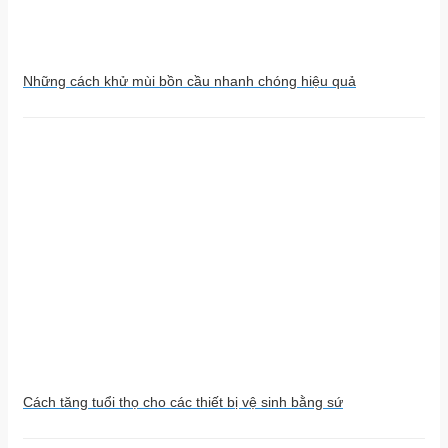
Những cách khử mùi bồn cầu nhanh chóng hiệu quả
Cách tăng tuổi thọ cho các thiết bị vệ sinh bằng sứ