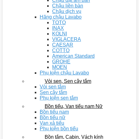
Chậu đặt âm bàn
Chậu liền bàn
Chậu dịch vụ
Hãng chậu Lavabo
TOTO
INAX
KOLNI
VIGLACERA
CAESAR
COTTO
American Standard
GROHE
MOEN
Phụ kiện chậu Lavabo
Vòi sen, Sen cây tắm
Vòi sen tắm
Sen cây tắm
Phụ kiện sen tắm
Bồn tiểu, Van tiểu nam Nữ
Bồn tiểu nam
Bồn tiểu nữ
Van xả tiểu
Phụ kiện bồn tiểu
Bồn tắm, Cabin, Vách kính