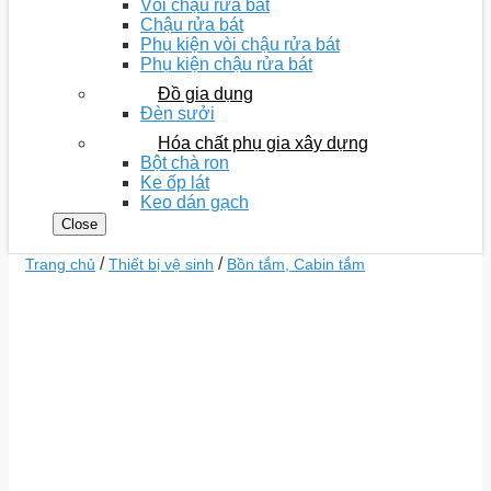
Vòi chậu rửa bát
Chậu rửa bát
Phụ kiện vòi chậu rửa bát
Phụ kiện chậu rửa bát
Đồ gia dụng
Đèn sưởi
Hóa chất phụ gia xây dựng
Bột chà ron
Ke ốp lát
Keo dán gạch
Close
/
/
Trang chủ
Thiết bị vệ sinh
Bồn tắm, Cabin tắm