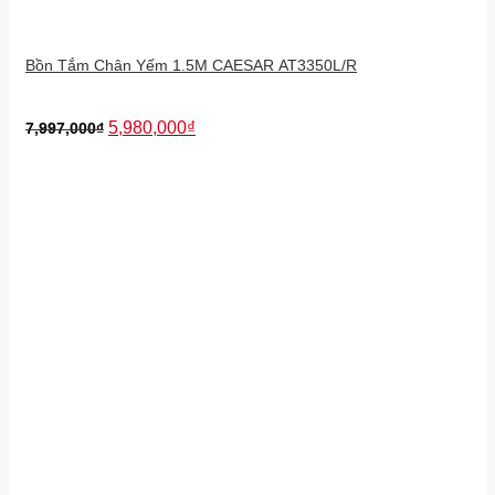
Bồn Tắm Chân Yếm 1.5M CAESAR AT3350L/R
5,980,000
₫
7,997,000
₫