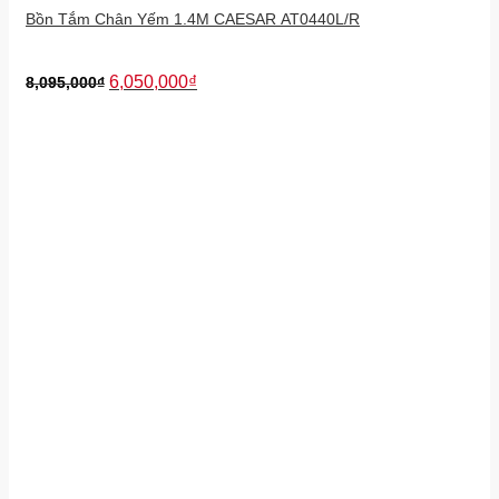
Bồn Tắm Chân Yếm 1.4M CAESAR AT0440L/R
6,050,000
₫
8,095,000
₫