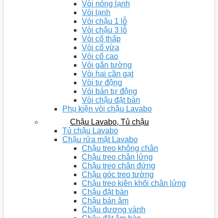
Vòi nóng lạnh
Vòi lạnh
Vòi chậu 1 lỗ
Vòi chậu 3 lỗ
Vòi cổ thấp
Vòi cổ vừa
Vòi cổ cao
Vòi gắn tường
Vòi hai cần gạt
Vòi tự động
Vói bán tự động
Vòi chậu đặt bàn
Phụ kiện vòi chậu Lavabo
Chậu Lavabo, Tủ chậu
Tủ chậu Lavabo
Chậu rửa mặt Lavabo
Chậu treo không chân
Chậu treo chân lửng
Chậu treo chân đứng
Chậu góc treo tường
Chậu treo kiền khối chân lửng
Chậu đặt bàn
Chậu bán âm
Chậu dương vành