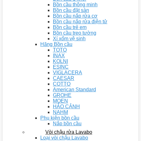
Bồn cầu thông minh
Bồn cầu đặt sàn
Bồn cầu nắp rửa cơ
Bồn cầu nắp rửa điện tử
Bồn cầu trẻ em
Bồn cầu treo tường
Xí xổm vệ sinh
Hãng Bồn cầu
TOTO
INAX
KOLNI
ESINC
VIGLACERA
CAESAR
COTTO
American Standard
GROHE
MOEN
HẢO CẢNH
NAHM
Phụ kiện bồn cầu
Nắp bồn cầu
Vòi chậu rửa Lavabo
Loại vòi chậu Lavabo