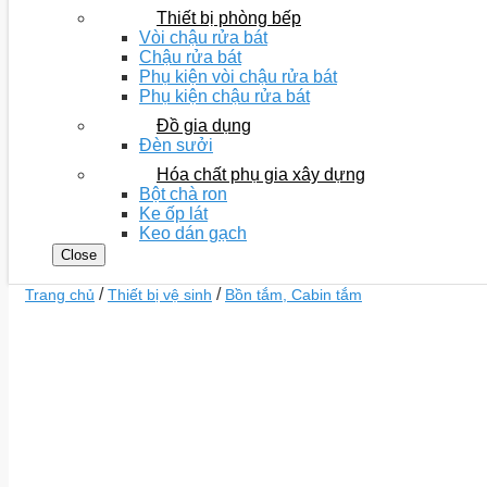
Thiết bị phòng bếp
Vòi chậu rửa bát
Chậu rửa bát
Phụ kiện vòi chậu rửa bát
Phụ kiện chậu rửa bát
Đồ gia dụng
Đèn sưởi
Hóa chất phụ gia xây dựng
Bột chà ron
Ke ốp lát
Keo dán gạch
Close
/
/
Trang chủ
Thiết bị vệ sinh
Bồn tắm, Cabin tắm