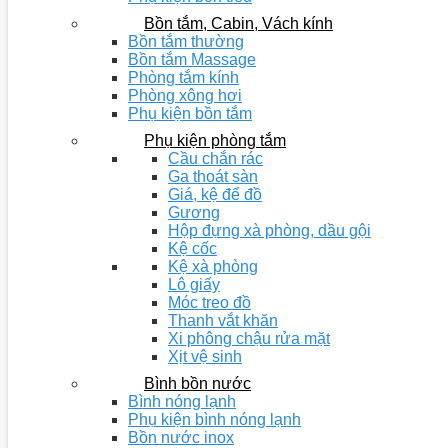
Bồn tắm, Cabin, Vách kính
Bồn tắm thường
Bồn tắm Massage
Phòng tắm kính
Phòng xông hơi
Phụ kiện bồn tắm
Phụ kiện phòng tắm
Cầu chắn rác
Ga thoát sàn
Giá, kệ để đồ
Gương
Hộp đựng xà phòng, dầu gội
Kệ cốc
Kệ xà phòng
Lô giấy
Móc treo đồ
Thanh vắt khăn
Xi phông chậu rửa mặt
Xịt vệ sinh
Bình bồn nước
Bình nóng lạnh
Phụ kiện bình nóng lạnh
Bồn nước inox