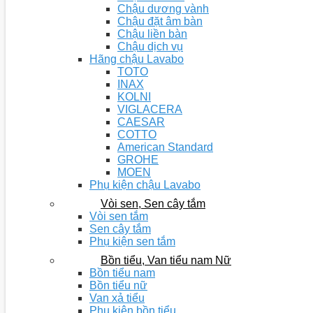
Chậu dương vành
Chậu đặt âm bàn
Chậu liền bàn
Chậu dịch vụ
Hãng chậu Lavabo
TOTO
INAX
KOLNI
VIGLACERA
CAESAR
COTTO
American Standard
GROHE
MOEN
Phụ kiện chậu Lavabo
Vòi sen, Sen cây tắm
Vòi sen tắm
Sen cây tắm
Phụ kiện sen tắm
Bồn tiểu, Van tiểu nam Nữ
Bồn tiểu nam
Bồn tiểu nữ
Van xả tiểu
Phụ kiện bồn tiểu