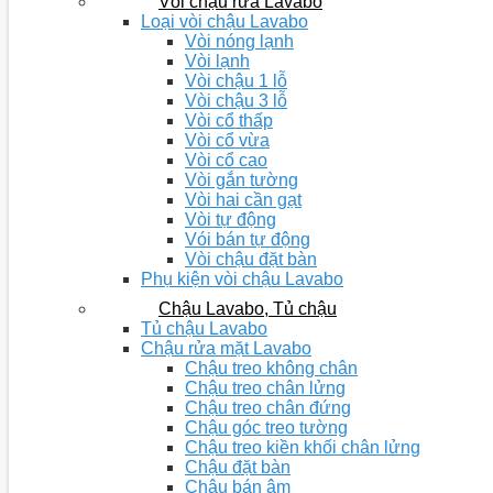
Vòi chậu rửa Lavabo
Loại vòi chậu Lavabo
Vòi nóng lạnh
Vòi lạnh
Vòi chậu 1 lỗ
Vòi chậu 3 lỗ
Vòi cổ thấp
Vòi cổ vừa
Vòi cổ cao
Vòi gắn tường
Vòi hai cần gạt
Vòi tự động
Vói bán tự động
Vòi chậu đặt bàn
Phụ kiện vòi chậu Lavabo
Chậu Lavabo, Tủ chậu
Tủ chậu Lavabo
Chậu rửa mặt Lavabo
Chậu treo không chân
Chậu treo chân lửng
Chậu treo chân đứng
Chậu góc treo tường
Chậu treo kiền khối chân lửng
Chậu đặt bàn
Chậu bán âm