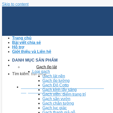
Skip to content
Trang chủ
Bài viết chia sẻ
Hỗ trợ
Giới thiệu và Liên hệ
DANH MỤC SẢN PHẨM
Gạch ốp lát
Loại gạch
Tìm kiếm:
Gạch lát nền
Gạch ốp tường
Gạch Đỏ Cotto
0868.234.551 - 0868.983.126 - 0243.756.7826
Gạch kính lấy sáng
Tổng đài tư vấn hỗ trợ miễn phí
Gạch viền, điểm trang trí
Gạch sân vườn
Gạch chân tường
Gạch lục giác
Gạch thanh giả gỗ