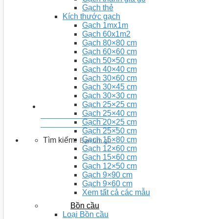
Gạch thẻ
Kích thước gạch
Gạch 1mx1m
Gạch 60x1m2
Gạch 80×80 cm
Gạch 60×60 cm
Gạch 50×50 cm
Gạch 40×40 cm
Gạch 30×60 cm
Gạch 30×45 cm
Gạch 30×30 cm
Gạch 25×25 cm
Gạch 25×40 cm
Youtobe: Nhà 5D
Gạch 20×25 cm
Kênh chia sẻ video kiến thức
Gạch 25×50 cm
Gạch 15×80 cm
Tìm kiếm:
Gạch 12×60 cm
Gạch 15×60 cm
Gạch 12×50 cm
Gạch 9×90 cm
Gạch 9×60 cm
Xem tất cả các mẫu
Bồn cầu
Loại Bồn cầu