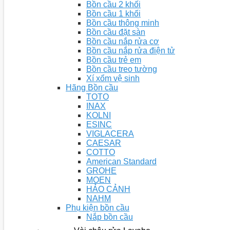
Bồn cầu 2 khối
Bồn cầu 1 khối
Bồn cầu thông minh
Bồn cầu đặt sàn
Bồn cầu nắp rửa cơ
Bồn cầu nắp rửa điện tử
Bồn cầu trẻ em
Bồn cầu treo tường
Xí xổm vệ sinh
Hãng Bồn cầu
TOTO
INAX
KOLNI
ESINC
VIGLACERA
CAESAR
COTTO
American Standard
GROHE
MOEN
HẢO CẢNH
NAHM
Phụ kiện bồn cầu
Nắp bồn cầu