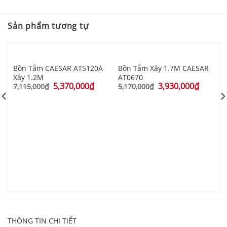
Sản phẩm tương tự
Bồn Tắm CAESAR AT5120A
Bồn Tắm Xây 1.7M CAESAR
Xây 1.2M
AT0670
5,370,000
₫
3,930,000
₫
7,115,000
₫
5,170,000
₫
B
C
8
THÔNG TIN CHI TIẾT