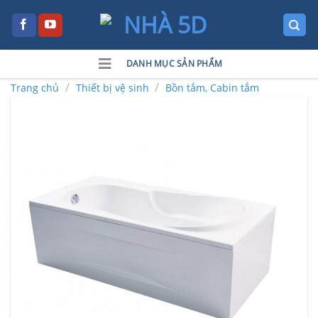
Skip
to
content
DANH MỤC SẢN PHẨM
/
/
Trang chủ
Thiết bị vệ sinh
Bồn tắm, Cabin tắm