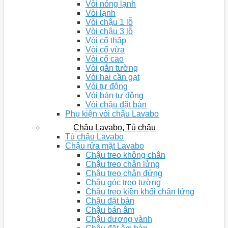
Vòi nóng lạnh
Vòi lạnh
Vòi chậu 1 lỗ
Vòi chậu 3 lỗ
Vòi cổ thấp
Vòi cổ vừa
Vòi cổ cao
Vòi gắn tường
Vòi hai cần gạt
Vòi tự động
Vói bán tự động
Vòi chậu đặt bàn
Phụ kiện vòi chậu Lavabo
Chậu Lavabo, Tủ chậu
Tủ chậu Lavabo
Chậu rửa mặt Lavabo
Chậu treo không chân
Chậu treo chân lửng
Chậu treo chân đứng
Chậu góc treo tường
Chậu treo kiền khối chân lửng
Chậu đặt bàn
Chậu bán âm
Chậu dương vành