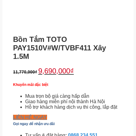
Bồn Tắm TOTO
PAY1510V#W/TVBF411 Xây
1.5M
9,690,000
₫
11,770,000
₫
Khuyến mãi đặc biệt
Mua trọn bộ giá càng hấp dẫn
Giao hàng miễn phí nội thành Hà Nội
Hỗ trợ khách hàng dịch vụ thi công, lắp đặt
LIÊN HỆ NGAY
Gọi ngay để nhận ưu đãi
Tư vấn & đặt hàng
:
0868.234.551