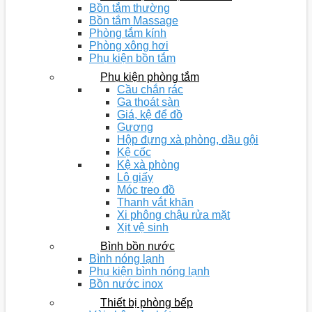
Bồn tắm thường
Bồn tắm Massage
Phòng tắm kính
Phòng xông hơi
Phụ kiện bồn tắm
Phụ kiện phòng tắm
Cầu chắn rác
Ga thoát sàn
Giá, kệ để đồ
Gương
Hộp đựng xà phòng, dầu gội
Kệ cốc
Kệ xà phòng
Lô giấy
Móc treo đồ
Thanh vắt khăn
Xi phông chậu rửa mặt
Xịt vệ sinh
Bình bồn nước
Bình nóng lạnh
Phụ kiện bình nóng lạnh
Bồn nước inox
Thiết bị phòng bếp