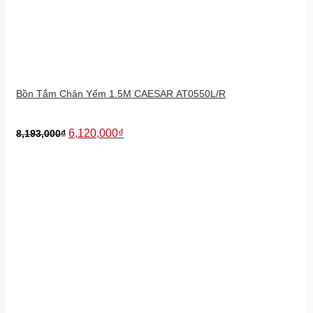
Bồn Tắm Chân Yếm 1.5M CAESAR AT0550L/R
6,120,000
₫
8,193,000
₫