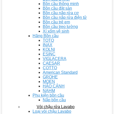
Bồn cầu thông minh
Bồn cầu đặt sàn
Bồn cầu nắp rửa cơ
Bồn cầu nắp rửa điện tử
Bồn cầu trẻ em
Bồn cầu treo tường
Xí xổm vệ sinh
Hãng Bồn cầu
TOTO
INAX
KOLNI
ESINC
VIGLACERA
CAESAR
COTTO
American Standard
GROHE
MOEN
HẢO CẢNH
NAHM
Phụ kiện bồn cầu
Nắp bồn cầu
Vòi chậu rửa Lavabo
Loại vòi chậu Lavabo