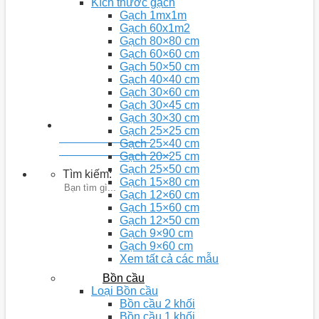
Kích thước gạch
Gạch 1mx1m
Gạch 60x1m2
Gạch 80×80 cm
Gạch 60×60 cm
Gạch 50×50 cm
Gạch 40×40 cm
Gạch 30×60 cm
Gạch 30×45 cm
Gạch 30×30 cm
Gạch 25×25 cm
Youtobe: Nhà 5D
Gạch 25×40 cm
Kênh chia sẻ video kiến thức
Gạch 20×25 cm
Gạch 25×50 cm
Tìm kiếm:
Gạch 15×80 cm
Gạch 12×60 cm
Gạch 15×60 cm
Gạch 12×50 cm
Gạch 9×90 cm
Gạch 9×60 cm
Xem tất cả các mẫu
Bồn cầu
Loại Bồn cầu
Bồn cầu 2 khối
Bồn cầu 1 khối