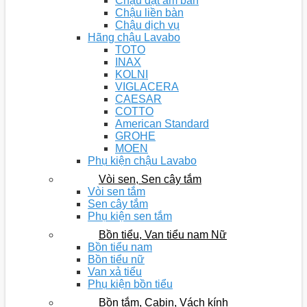
Chậu đặt âm bàn
Chậu liền bàn
Chậu dịch vụ
Hãng chậu Lavabo
TOTO
INAX
KOLNI
VIGLACERA
CAESAR
COTTO
American Standard
GROHE
MOEN
Phụ kiện chậu Lavabo
Vòi sen, Sen cây tắm
Vòi sen tắm
Sen cây tắm
Phụ kiện sen tắm
Bồn tiểu, Van tiểu nam Nữ
Bồn tiểu nam
Bồn tiểu nữ
Van xả tiểu
Phụ kiện bồn tiểu
Bồn tắm, Cabin, Vách kính