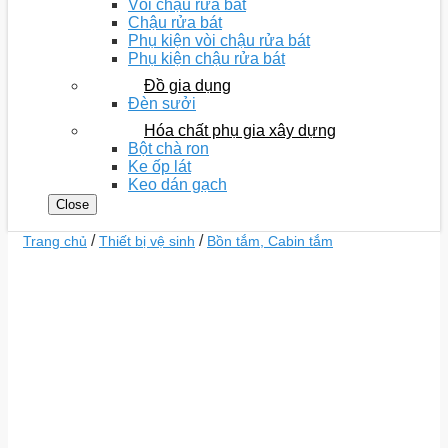
Vòi chậu rửa bát
Chậu rửa bát
Phụ kiện vòi chậu rửa bát
Phụ kiện chậu rửa bát
Đồ gia dụng
Đèn sưởi
Hóa chất phụ gia xây dựng
Bột chà ron
Ke ốp lát
Keo dán gạch
Close
/
/
Trang chủ
Thiết bị vệ sinh
Bồn tắm, Cabin tắm