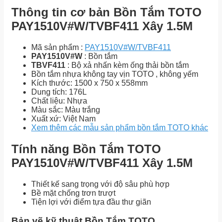
Thông tin cơ bản Bồn Tắm TOTO
PAY1510V#W/TVBF411 Xây 1.5M
Mã sản phẩm :
PAY1510V#W/TVBF411
PAY1510V#W
: Bồn tắm
TBVF411
: Bộ xả nhấn kèm ống thải bồn tắm
Bồn tắm nhựa không tay vịn TOTO , không yếm
Kích thước: 1500 x 750 x 558mm
Dung tích: 176L
Chất liệu: Nhựa
Màu sắc: Màu trắng
Xuất xứ: Việt Nam
Xem thêm các mẫu sản phẩm bồn tắm TOTO khác
Tính năng Bồn Tắm TOTO
PAY1510V#W/TVBF411 Xây 1.5M
Thiết kế sang trọng với độ sâu phù hợp
Bề mặt chống trơn trượt
Tiện lợi với điểm tựa đầu thư giãn
Bản vẽ kỹ thuật Bồn Tắm TOTO