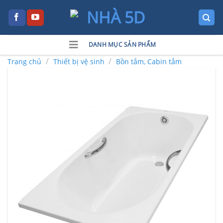
Skip
to
content
DANH MỤC SẢN PHẨM
/
/
Trang chủ
Thiết bị vệ sinh
Bồn tắm, Cabin tắm