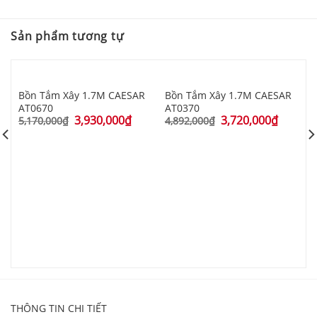
Sản phẩm tương tự
Bồn Tắm Xây 1.7M CAESAR
Bồn Tắm Xây 1.7M CAESAR
AT0670
AT0370
3,930,000
₫
3,720,000
₫
5,170,000
₫
4,892,000
₫
B
A
4
THÔNG TIN CHI TIẾT