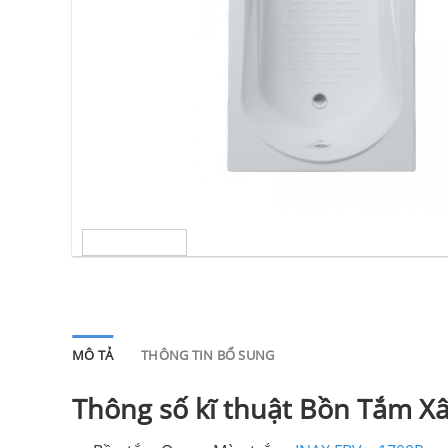
MÔ TẢ
THÔNG TIN BỔ SUNG
Thông số kĩ thuật Bồn Tắm X