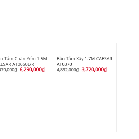
ồn Tắm Chân Yếm 1.5M
Bồn Tắm Xây 1.7M CAESAR
ESAR AT0650L/R
AT0370
6,290,000
₫
3,720,000
₫
470,000
₫
4,892,000
₫
Bồn Tắm 
AT0670
5,170,000