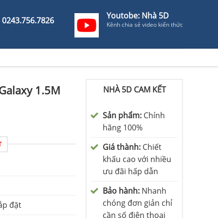
Youtobe: Nhà 5D
- 0243.756.7826
Kênh chia sẻ video kiến thức
Galaxy 1.5M
NHÀ 5D CAM KẾT
Sản phẩm:
Chính
hãng 100%
T
Giá thành:
Chiết
khấu cao với nhiều
ưu đãi hấp dẫn
Bảo hành:
Nhanh
chóng đơn giản chỉ
ắp đặt
cần số điện thoại