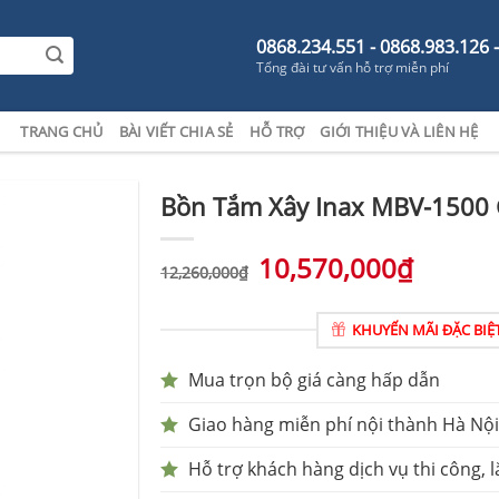
0868.234.551 - 0868.983.126 
Tổng đài tư vấn hỗ trợ miễn phí
TRANG CHỦ
BÀI VIẾT CHIA SẺ
HỖ TRỢ
GIỚI THIỆU VÀ LIÊN HỆ
Bồn Tắm Xây Inax MBV-1500 
10,570,000
₫
12,260,000
₫
KHUYẾN MÃI ĐẶC BIỆ
Mua trọn bộ giá càng hấp dẫn
Giao hàng miễn phí nội thành Hà Nội
Hỗ trợ khách hàng dịch vụ thi công, l