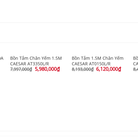
0A
Bồn Tắm Chân Yếm 1.5M
Bồn Tắm 1.5M Chân Yếm
B
CAESAR AT3350L/R
CAESAR AT0150L/R
CA
5,980,000
₫
6,120,000
₫
7,997,000
₫
8,193,000
₫
8,