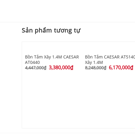
Sản phẩm tương tự
Bồn Tắm Xây 1.4M CAESAR
Bồn Tắm CAESAR AT514
AT0440
Xây 1.4M
3,380,000
₫
6,170,000
₫
4,447,000
₫
8,248,000
₫
7M CAESAR
0,000
₫