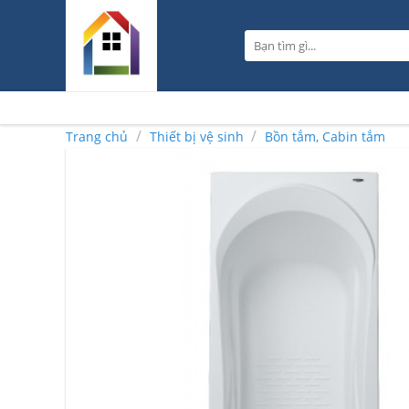
Skip
to
Tìm
content
kiếm:
/
/
Trang chủ
Thiết bị vệ sinh
Bồn tắm, Cabin tắm