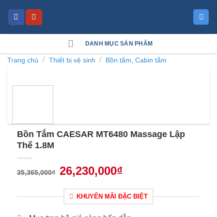
Skip
to
content
DANH MỤC SẢN PHẨM
/
/
Trang chủ
Thiết bị vệ sinh
Bồn tắm, Cabin tắm
Bồn Tắm CAESAR MT6480 Massage Lập
Thể 1.8M
26,230,000
₫
35,365,000
₫
KHUYẾN MÃI ĐẶC BIỆT