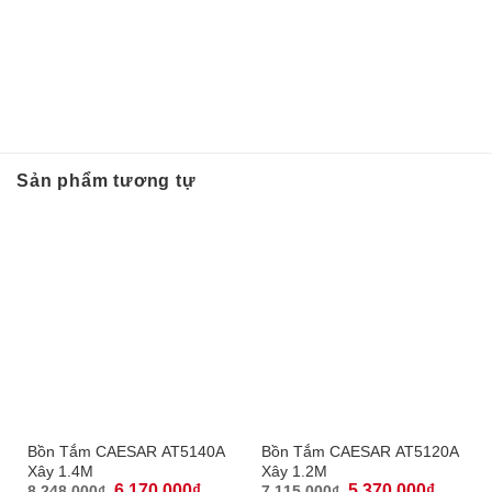
Sản phẩm tương tự
Bồn Tắm CAESAR AT5140A
Bồn Tắm CAESAR AT5120A
Xây 1.4M
Xây 1.2M
6,170,000
₫
5,370,000
₫
8,248,000
₫
7,115,000
₫