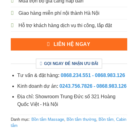
Mua trọn bộ giá càng hấp dẫn
Giao hàng miễn phí nội thành Hà Nội
Hỗ trợ khách hàng dịch vụ thi công, lắp đặt
LIÊN HỆ NGAY
GỌI NGAY ĐỂ NHẬN ƯU ĐÃI
Tư vấn & đặt hàng
:
0868.234.551 - 0868.983.126
Kinh doanh dự án
:
0243.756.7826 - 0868.983.126
Địa chỉ: Showroom Trung Đức số 321 Hoàng
Quốc Việt - Hà Nội
Danh mục:
Bồn tắm Massage
,
Bồn tắm thường
,
Bồn tắm, Cabin
tắm