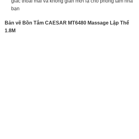
giác thoải mái và không gian mới lạ cho phòng tắm nhà
bạn
Bản vẽ Bồn Tắm CAESAR MT6480 Massage Lập Thể
1.8M