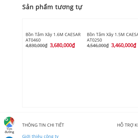
Sản phẩm tương tự
Bồn Tắm Xây 1.6M CAESAR
Bồn Tắm Xây 1.5M CAES
AT0460
AT0250
3,680,000
₫
3,460,000
₫
4,830,000
₫
4,546,000
₫
 AT5120A
0,000
₫
THÔNG TIN CHI TIẾT
HỖ TRỢ 
Tìm
đường
Giới thiệu công ty