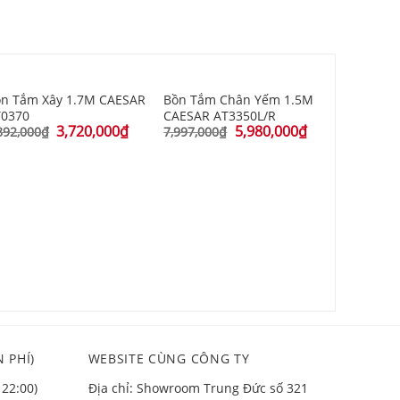
n Tắm Xây 1.7M CAESAR
Bồn Tắm Chân Yếm 1.5M
T0370
CAESAR AT3350L/R
3,720,000
₫
5,980,000
₫
892,000
₫
7,997,000
₫
Bồn Tắm 
AT0150
4,546,000
 PHÍ)
WEBSITE CÙNG CÔNG TY
 22:00)
Địa chỉ: Showroom Trung Đức số 321