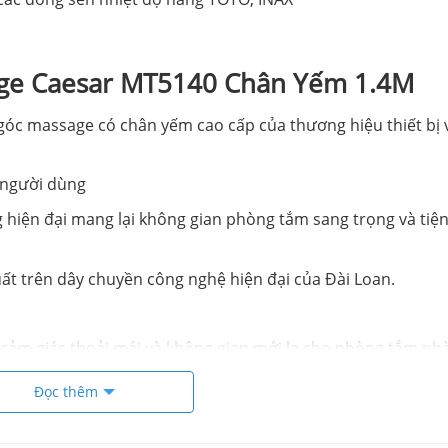
ge Caesar MT5140 Chân Yếm 1.4M
óc massage có chân yếm cao cấp của thương hiệu thiết bị 
 người dùng
 hiện đại mang lại không gian phòng tắm sang trọng và tiện
 trên dây chuyền công nghệ hiện đại của Đài Loan.
 cảm giác thoải mái và không gian mới lạ cho phòng tắm nh
Đọc thêm
Caesar MT5140 Chân Yếm 1.4M