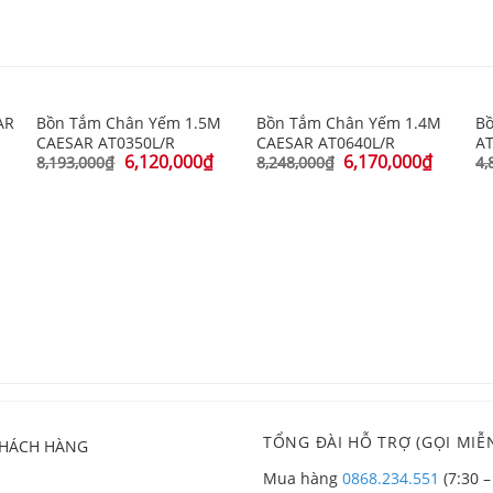
AR
Bồn Tắm Chân Yếm 1.5M
Bồn Tắm Chân Yếm 1.4M
Bồ
CAESAR AT0350L/R
CAESAR AT0640L/R
A
6,120,000
₫
6,170,000
₫
8,193,000
₫
8,248,000
₫
4,
TỔNG ĐÀI HỖ TRỢ (GỌI MIỄN
KHÁCH HÀNG
Mua hàng
0868.234.551
(7:30 –