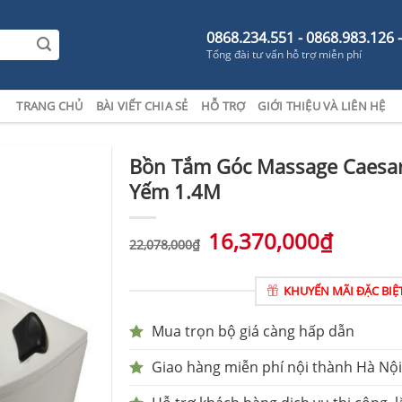
0868.234.551 - 0868.983.126 
Tổng đài tư vấn hỗ trợ miễn phí
TRANG CHỦ
BÀI VIẾT CHIA SẺ
HỖ TRỢ
GIỚI THIỆU VÀ LIÊN HỆ
Bồn Tắm Góc Massage Caesa
Yếm 1.4M
16,370,000
₫
22,078,000
₫
KHUYẾN MÃI ĐẶC BIỆ
Mua trọn bộ giá càng hấp dẫn
Giao hàng miễn phí nội thành Hà Nội