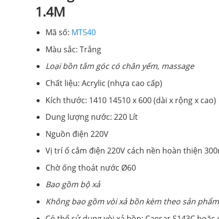
1.4M
Mã số:
MT540
Màu sắc: Trắng
Loại bồn tắm góc có chân yếm, massage
Chất liệu: Acrylic (nhựa cao cấp)
Kích thước: 1410 14510 x 600 (dài x rộng x cao)
Dung lượng nước: 220 Lít
Nguồn điện 220V
Vị trí ổ cắm điện 220V cách nền hoàn thiện 3
Chờ ống thoát nước Ø60
Bao gồm bộ xả
Không bao gồm vòi xả bồn kèm theo sản phẩm
Có thể sử dụng vòi xả bồn: Caesar S143C hoặc