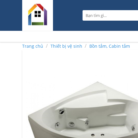
Skip
to
Tìm
content
kiếm:
/
/
Trang chủ
Thiết bị vệ sinh
Bồn tắm, Cabin tắm