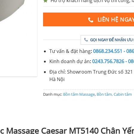
Hỗ trợ khách hàng dịch vụ thi công, l
LIÊN HỆ NGA
GỌI NGAY ĐỂ NHẬN ƯU 
Tư vấn & đặt hàng
:
0868.234.551 - 08
Kinh doanh dự án
:
0243.756.7826 - 08
Địa chỉ: Showroom Trung Đức số 321 
Hà Nội
Danh mục:
Bồn tắm Massage
,
Bồn tắm, Cabin tắm
óc Massage Caesar MT5140 Chân Y