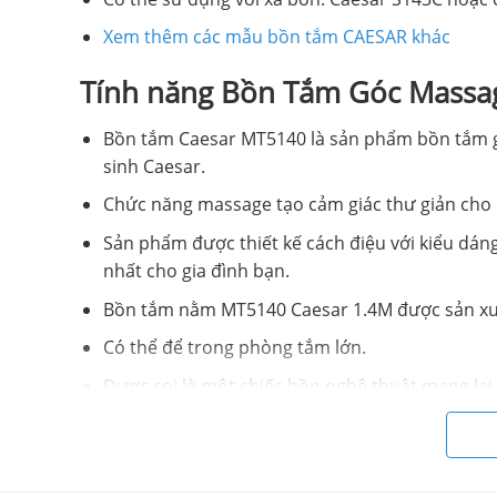
Xem thêm các mẫu bồn tắm CAESAR khác
Tính năng Bồn Tắm Góc Massa
Bồn tắm Caesar MT5140 là sản phẩm bồn tắm g
sinh Caesar.
Chức năng massage tạo cảm giác thư giản cho
Sản phẩm được thiết kế cách điệu với kiểu dáng
nhất cho gia đình bạn.
Bồn tắm nằm MT5140 Caesar 1.4M được sản xuất
Có thể để trong phòng tắm lớn.
Được coi là một chiếc bồn nghệ thuật mang lại
Bản vẽ kỹ thuật Bồn Tắm Góc Massage 