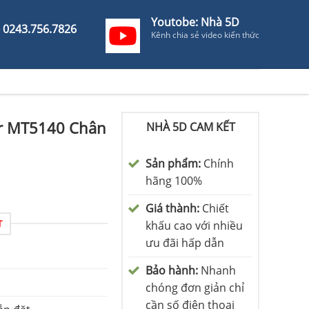
Youtobe: Nhà 5D
- 0243.756.7826
Kênh chia sẻ video kiến thức
r MT5140 Chân
NHÀ 5D CAM KẾT
Sản phẩm:
Chính
hãng 100%
Giá thành:
Chiết
T
khấu cao với nhiều
ưu đãi hấp dẫn
Bảo hành:
Nhanh
chóng đơn giản chỉ
cần số điện thoại