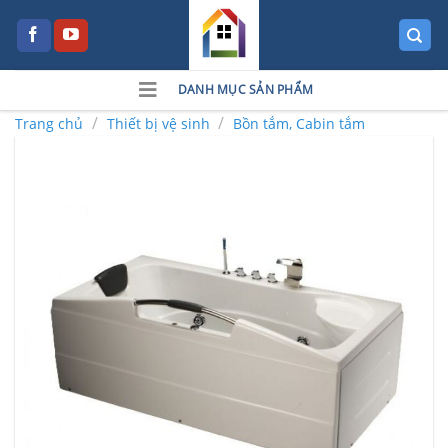
Skip
to
content
DANH MỤC SẢN PHẨM
/
/
Trang chủ
Thiết bị vệ sinh
Bồn tắm, Cabin tắm