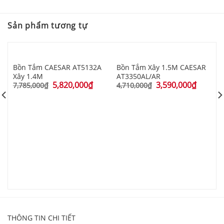
1.7M Chân Yếm
Sản phẩm tương tự
Bồn Tắm CAESAR AT5132A
Bồn Tắm Xây 1.5M CAESAR
Xây 1.4M
AT3350AL/AR
5,820,000
₫
3,590,000
₫
7,785,000
₫
4,710,000
₫
B
C
8
THÔNG TIN CHI TIẾT