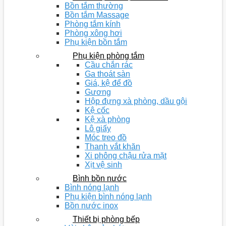
Bồn tắm thường
Bồn tắm Massage
Phòng tắm kính
Phòng xông hơi
Phụ kiện bồn tắm
Phụ kiện phòng tắm
Cầu chắn rác
Ga thoát sàn
Giá, kệ để đồ
Gương
Hộp đựng xà phòng, dầu gội
Kệ cốc
Kệ xà phòng
Lô giấy
Móc treo đồ
Thanh vắt khăn
Xi phông chậu rửa mặt
Xịt vệ sinh
Bình bồn nước
Bình nóng lạnh
Phụ kiện bình nóng lạnh
Bồn nước inox
Thiết bị phòng bếp