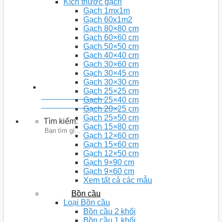
Kích thước gạch
Gạch 1mx1m
Gạch 60x1m2
Gạch 80×80 cm
Gạch 60×60 cm
Gạch 50×50 cm
Gạch 40×40 cm
Gạch 30×60 cm
Gạch 30×45 cm
Gạch 30×30 cm
Gạch 25×25 cm
Youtobe: Nhà 5D
Gạch 25×40 cm
Kênh chia sẻ video kiến thức
Gạch 20×25 cm
Gạch 25×50 cm
Tìm kiếm:
Gạch 15×80 cm
Gạch 12×60 cm
Gạch 15×60 cm
Gạch 12×50 cm
Gạch 9×90 cm
Gạch 9×60 cm
Xem tất cả các mẫu
Bồn cầu
Loại Bồn cầu
Bồn cầu 2 khối
Bồn cầu 1 khối