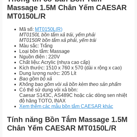
Massage 1.5M Chân Yếm CAESAR
MT0150L/R
Mã số:
MT0150L(R)
MT0150L bồn tắm
xả
trái, yếm phải
MT0150R bồn tắm
xả
phải, yếm trái
Màu sắc: Trắng
Loại bồn tắm: Massage
Nguồn điện : 220V
Chất liệu: Acrylic (nhựa cao cấp)
Kích thước: 1510 x 760 x 570 (dài x rộng x cao)
Dung lượng nước: 205 Lít
Bao gồm bộ xả
Không bao gồm vòi xả bồn kèm theo sản phẩm
Có thể sử dụng vòi xả bồn:
Caesar S143C, AS489C hoặc các dòng sen nhiệt
độ hãng TOTO, INAX
Xem thêm các mẫu bồn tắm CAESAR khác
Tính năng Bồn Tắm Massage 1.5M
Chân Yếm CAESAR MT0150L/R