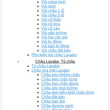
Vòi nóng lạnh
Vòi lạnh
Vòi chậu 1 lỗ
Vòi chậu 3 lỗ
Vòi cổ thấp
Vòi cổ vừa
Vòi cổ cao
Vòi gắn tường
Vòi hai cần gạt
Vòi tự động
Vói bán tự động
Vòi chậu đặt bàn
Phụ kiện vòi chậu Lavabo
Chậu Lavabo, Tủ chậu
Tủ chậu Lavabo
Chậu rửa mặt Lavabo
Chậu treo không chân
Chậu treo chân lửng
Chậu treo chân đứng
Chậu góc treo tường
Chậu treo kiền khối chân lửng
Chậu đặt bàn
Chậu bán âm
Chậu dương vành