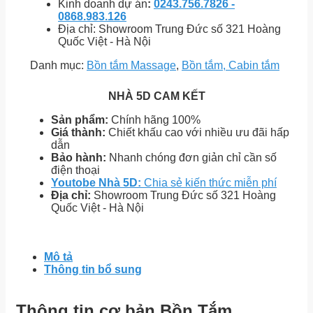
Kinh doanh dự án
:
0243.756.7826 -
0868.983.126
Địa chỉ: Showroom Trung Đức số 321 Hoàng
Quốc Việt - Hà Nội
Danh mục:
Bồn tắm Massage
,
Bồn tắm, Cabin tắm
NHÀ 5D CAM KẾT
Sản phẩm:
Chính hãng 100%
Giá thành:
Chiết khấu cao với nhiều ưu đãi hấp
dẫn
Bảo hành:
Nhanh chóng đơn giản chỉ cần số
điện thoại
Youtobe Nhà 5D:
Chia sẻ kiến thức miễn phí
Địa chỉ:
Showroom Trung Đức số 321 Hoàng
Quốc Việt - Hà Nội
Mô tả
Thông tin bổ sung
Thông tin cơ bản Bồn Tắm