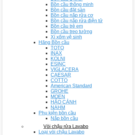
Bồn cầu thông minh
Bồn cầu đặt sàn
Bồn cầu nắp rửa cơ
Bồn cầu nắp rửa điện tử
Bồn cầu trẻ em
Bồn cầu treo tường
Xí xổm vệ sinh
Hãng Bồn cầu
TOTO
INAX
KOLNI
ESINC
VIGLACERA
CAESAR
COTTO
American Standard
GROHE
MOEN
HẢO CẢNH
NAHM
Phụ kiện bồn cầu
Nắp bồn cầu
Vòi chậu rửa Lavabo
Loại vòi chậu Lavabo