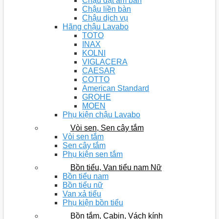
Chậu đặt âm bàn
Chậu liền bàn
Chậu dịch vụ
Hãng chậu Lavabo
TOTO
INAX
KOLNI
VIGLACERA
CAESAR
COTTO
American Standard
GROHE
MOEN
Phụ kiện chậu Lavabo
Vòi sen, Sen cây tắm
Vòi sen tắm
Sen cây tắm
Phụ kiện sen tắm
Bồn tiểu, Van tiểu nam Nữ
Bồn tiểu nam
Bồn tiểu nữ
Van xả tiểu
Phụ kiện bồn tiểu
Bồn tắm, Cabin, Vách kính