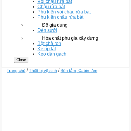
Vòi chậu rửa bát
Chậu rửa bát
Phụ kiện vòi chậu rửa bát
Phụ kiện chậu rửa bát
Đồ gia dụng
Đèn sưởi
Hóa chất phụ gia xây dựng
Bột chà ron
Ke ốp lát
Keo dán gạch
Close
/
/
Trang chủ
Thiết bị vệ sinh
Bồn tắm, Cabin tắm