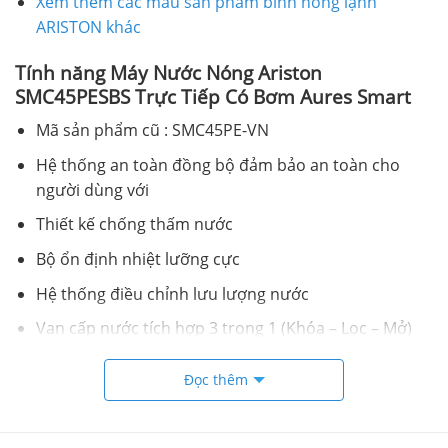
Xem thêm các mẫu sản phẩm bình nóng lạnh
ARISTON khác
Tính năng Máy Nước Nóng Ariston
SMC45PESBS Trực Tiếp Có Bơm Aures Smart
Mã sản phẩm cũ : SMC45PE-VN
Hệ thống an toàn đồng bộ đảm bảo an toàn cho
người dùng với
Thiết kế chống thấm nước
Bộ ổn định nhiệt lưỡng cực
Hệ thống điều chỉnh lưu lượng nước
Van cấp nước tích hợp 3 trong 1 (Khóa – Lọc – Mở)
Vòi sen 5 chức năng
Đọc thêm
Phụ kiện chất lượng cao gồm: Thanh trượt mạ crom,
vòi sen, khay xà phòng, dây sen và vòng đệm đồng
bộ