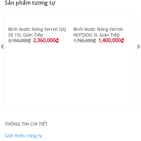
Sản phẩm tương tự
Bình Nước Nóng Ferroli QQ
Bình Nước Nóng Ferroli
SE 15L Gián Tiếp
HOTDOG 5L Gián Tiếp
2,360,000
₫
1,400,000
₫
3,150,000
₫
1,765,000
₫
M
A
3
THÔNG TIN CHI TIẾT
Giới thiệu công ty