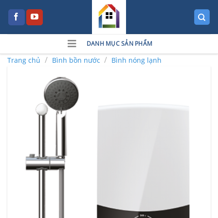
Skip
to
content
DANH MỤC SẢN PHẨM
/
/
Trang chủ
Bình bồn nước
Bình nóng lạnh