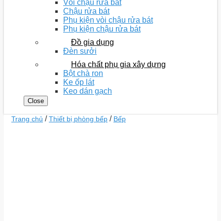
Vòi chậu rửa bát
Chậu rửa bát
Phụ kiện vòi chậu rửa bát
Phụ kiện chậu rửa bát
Đồ gia dụng
Đèn sưởi
Hóa chất phụ gia xây dựng
Bột chà ron
Ke ốp lát
Keo dán gạch
Close
/
/
Trang chủ
Thiết bị phòng bếp
Bếp