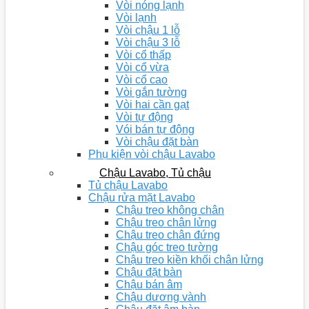
Vòi nóng lạnh
Vòi lạnh
Vòi chậu 1 lỗ
Vòi chậu 3 lỗ
Vòi cổ thấp
Vòi cổ vừa
Vòi cổ cao
Vòi gắn tường
Vòi hai cần gạt
Vòi tự động
Vói bán tự động
Vòi chậu đặt bàn
Phụ kiện vòi chậu Lavabo
Chậu Lavabo, Tủ chậu
Tủ chậu Lavabo
Chậu rửa mặt Lavabo
Chậu treo không chân
Chậu treo chân lửng
Chậu treo chân đứng
Chậu góc treo tường
Chậu treo kiền khối chân lửng
Chậu đặt bàn
Chậu bán âm
Chậu dương vành