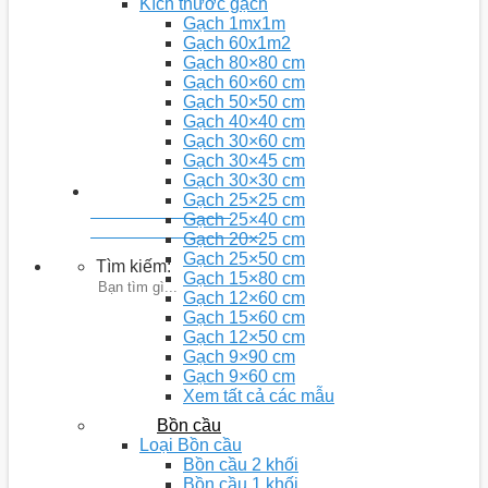
Kích thước gạch
Gạch 1mx1m
Gạch 60x1m2
Gạch 80×80 cm
Gạch 60×60 cm
Gạch 50×50 cm
Gạch 40×40 cm
Gạch 30×60 cm
Gạch 30×45 cm
Gạch 30×30 cm
Gạch 25×25 cm
Youtobe: Nhà 5D
Gạch 25×40 cm
Kênh chia sẻ video kiến thức
Gạch 20×25 cm
Gạch 25×50 cm
Tìm kiếm:
Gạch 15×80 cm
Gạch 12×60 cm
Gạch 15×60 cm
Gạch 12×50 cm
Gạch 9×90 cm
Gạch 9×60 cm
Xem tất cả các mẫu
Bồn cầu
Loại Bồn cầu
Bồn cầu 2 khối
Bồn cầu 1 khối