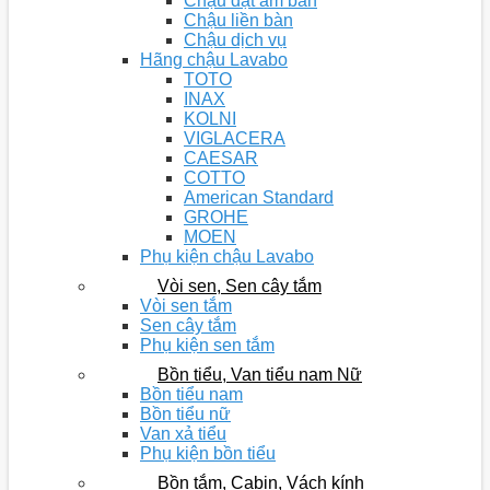
Chậu đặt âm bàn
Chậu liền bàn
Chậu dịch vụ
Hãng chậu Lavabo
TOTO
INAX
KOLNI
VIGLACERA
CAESAR
COTTO
American Standard
GROHE
MOEN
Phụ kiện chậu Lavabo
Vòi sen, Sen cây tắm
Vòi sen tắm
Sen cây tắm
Phụ kiện sen tắm
Bồn tiểu, Van tiểu nam Nữ
Bồn tiểu nam
Bồn tiểu nữ
Van xả tiểu
Phụ kiện bồn tiểu
Bồn tắm, Cabin, Vách kính