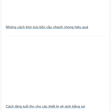
Những cách khử mùi bồn cầu nhanh chóng hiệu quả
Cách tăng tuổi thọ cho các thiết bị vệ sinh bằng sứ