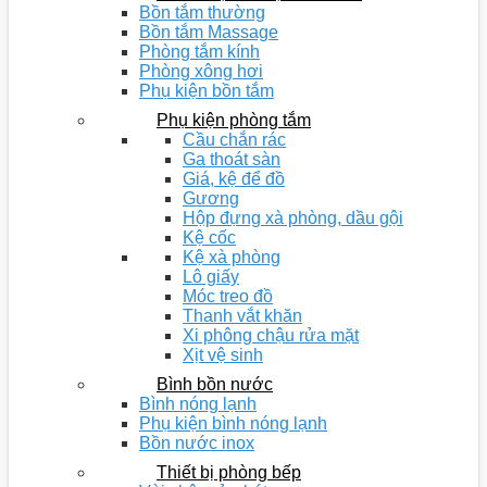
Bồn tắm thường
Bồn tắm Massage
Phòng tắm kính
Phòng xông hơi
Phụ kiện bồn tắm
Phụ kiện phòng tắm
Cầu chắn rác
Ga thoát sàn
Giá, kệ để đồ
Gương
Hộp đựng xà phòng, dầu gội
Kệ cốc
Kệ xà phòng
Lô giấy
Móc treo đồ
Thanh vắt khăn
Xi phông chậu rửa mặt
Xịt vệ sinh
Bình bồn nước
Bình nóng lạnh
Phụ kiện bình nóng lạnh
Bồn nước inox
Thiết bị phòng bếp