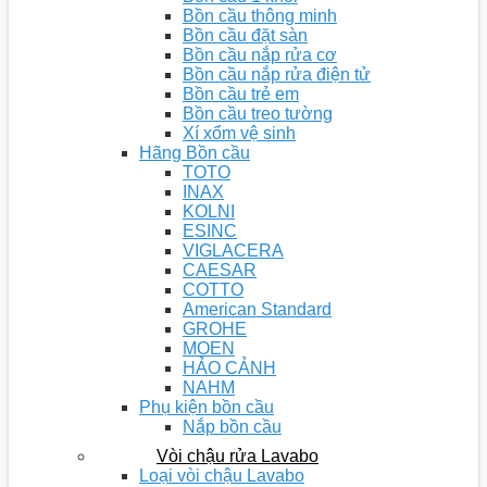
Bồn cầu thông minh
Bồn cầu đặt sàn
Bồn cầu nắp rửa cơ
Bồn cầu nắp rửa điện tử
Bồn cầu trẻ em
Bồn cầu treo tường
Xí xổm vệ sinh
Hãng Bồn cầu
TOTO
INAX
KOLNI
ESINC
VIGLACERA
CAESAR
COTTO
American Standard
GROHE
MOEN
HẢO CẢNH
NAHM
Phụ kiện bồn cầu
Nắp bồn cầu
Vòi chậu rửa Lavabo
Loại vòi chậu Lavabo