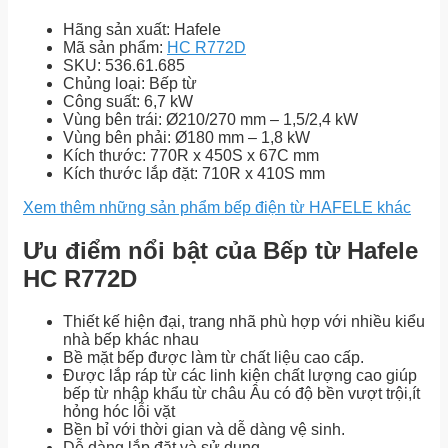
Hãng sản xuất: Hafele
Mã sản phẩm:
HC R772D
SKU: 536.61.685
Chủng loại: Bếp từ
Công suất: 6,7 kW
Vùng bên trái: Ø210/270 mm – 1,5/2,4 kW
Vùng bên phải: Ø180 mm – 1,8 kW
Kích thước: 770R x 450S x 67C mm
Kích thước lắp đặt: 710R x 410S mm
Xem thêm những sản phẩm bếp điện từ HAFELE khác
Ưu điểm nổi bật của Bếp từ Hafele
HC R772D
Thiết kế hiện đại, trang nhã phù hợp với nhiều kiểu
nhà bếp khác nhau
Bề mặt bếp được làm từ chất liệu cao cấp.
Được lắp ráp từ các linh kiện chất lượng cao giúp
bếp từ nhập khẩu từ châu Âu có độ bền vượt trội,ít
hỏng hóc lỗi vặt
Bền bỉ với thời gian và dễ dàng vệ sinh.
Dễ dàng lắp đặt và sử dụng.