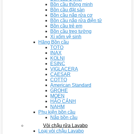
Bồn cầu thông minh
Bồn cầu đặt sàn
Bồn cầu nắp rửa cơ
Bồn cầu nắp rửa điện tử
Bồn cầu trẻ em
Bồn cầu treo tường
Xí xổm vệ sinh
Hãng Bồn cầu
TOTO
INAX
KOLNI
ESINC
VIGLACERA
CAESAR
COTTO
American Standard
GROHE
MOEN
HẢO CẢNH
NAHM
Phụ kiện bồn cầu
Nắp bồn cầu
Vòi chậu rửa Lavabo
Loại vòi chậu Lavabo