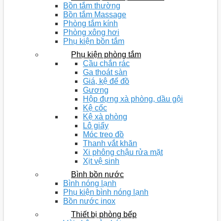
Bồn tắm thường
Bồn tắm Massage
Phòng tắm kính
Phòng xông hơi
Phụ kiện bồn tắm
Phụ kiện phòng tắm
Cầu chắn rác
Ga thoát sàn
Giá, kệ để đồ
Gương
Hộp đựng xà phòng, dầu gội
Kệ cốc
Kệ xà phòng
Lô giấy
Móc treo đồ
Thanh vắt khăn
Xi phông chậu rửa mặt
Xịt vệ sinh
Bình bồn nước
Bình nóng lạnh
Phụ kiện bình nóng lạnh
Bồn nước inox
Thiết bị phòng bếp