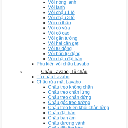
Vòi nóng lạnh
Vòi lạnh
Vòi chậu 1 lỗ
Vòi chậu 3 lỗ
Vòi cổ thấp
Vòi cổ vừa
Vòi cổ cao
Vòi gắn tường
Vòi hai cần gạt
Vòi tự động
Vói bán tự động
Vòi chậu đặt bàn
Phụ kiện vòi chậu Lavabo
Chậu Lavabo, Tủ chậu
Tủ chậu Lavabo
Chậu rửa mặt Lavabo
Chậu treo không chân
Chậu treo chân lửng
Chậu treo chân đứng
Chậu góc treo tường
Chậu treo kiền khối chân lửng
Chậu đặt bàn
Chậu bán âm
Chậu dương vành