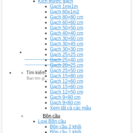
Kích thước gạch
Gạch 1mx1m
Gạch 60x1m2
Gạch 80×80 cm
Gạch 60×60 cm
Gạch 50×50 cm
Gạch 40×40 cm
Gạch 30×60 cm
Gạch 30×45 cm
Gạch 30×30 cm
Gạch 25×25 cm
Youtobe: Nhà 5D
Gạch 25×40 cm
Kênh chia sẻ video kiến thức
Gạch 20×25 cm
Gạch 25×50 cm
Tìm kiếm:
Gạch 15×80 cm
Gạch 12×60 cm
Gạch 15×60 cm
Gạch 12×50 cm
Gạch 9×90 cm
Gạch 9×60 cm
Xem tất cả các mẫu
Bồn cầu
Loại Bồn cầu
Bồn cầu 2 khối
Bồn cầu 1 khối