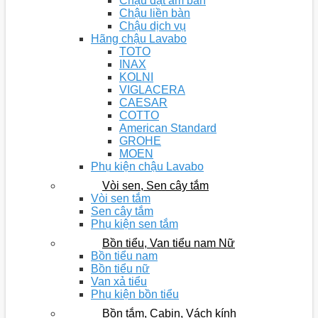
Chậu đặt âm bàn
Chậu liền bàn
Chậu dịch vụ
Hãng chậu Lavabo
TOTO
INAX
KOLNI
VIGLACERA
CAESAR
COTTO
American Standard
GROHE
MOEN
Phụ kiện chậu Lavabo
Vòi sen, Sen cây tắm
Vòi sen tắm
Sen cây tắm
Phụ kiện sen tắm
Bồn tiểu, Van tiểu nam Nữ
Bồn tiểu nam
Bồn tiểu nữ
Van xả tiểu
Phụ kiện bồn tiểu
Bồn tắm, Cabin, Vách kính