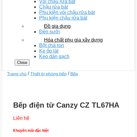
Vòi chậu rửa bát
Chậu rửa bát
Phụ kiện vòi chậu rửa bát
Phụ kiện chậu rửa bát
Đồ gia dụng
Đèn sưởi
Hóa chất phụ gia xây dựng
Bột chà ron
Ke ốp lát
Keo dán gạch
Close
/
/
Trang chủ
Thiết bị phòng bếp
Bếp
Bếp điện từ Canzy CZ TL67HA
Liên hệ
Khuyến mãi đặc biệt