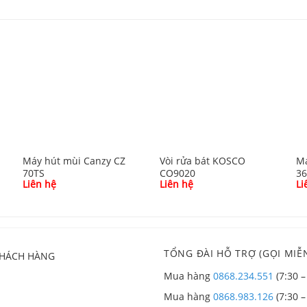
Máy hút mùi Canzy CZ
Vòi rửa bát KOSCO
Má
70TS
CO9020
3
Liên hệ
Liên hệ
Li
TỔNG ĐÀI HỖ TRỢ (GỌI MIỄN
KHÁCH HÀNG
Mua hàng
0868.234.551
(7:30 –
Mua hàng
0868.983.126
(7:30 –