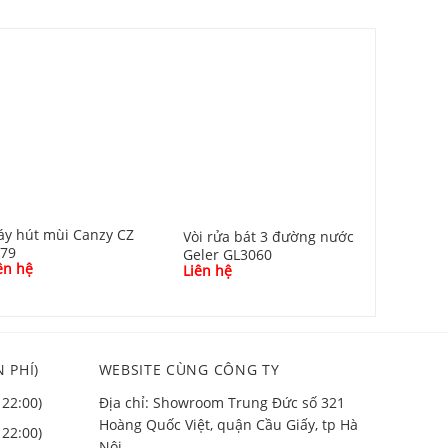
y hút mùi Canzy CZ
Vòi rửa 
Vòi rửa bát 3 đường nước
679
CO2024
Geler GL3060
ên hệ
Liên hệ
Liên hệ
 PHÍ)
WEBSITE CÙNG CÔNG TY
 22:00)
Địa chỉ: Showroom Trung Đức số 321
Hoàng Quốc Việt, quận Cầu Giấy, tp Hà
 22:00)
Nội.