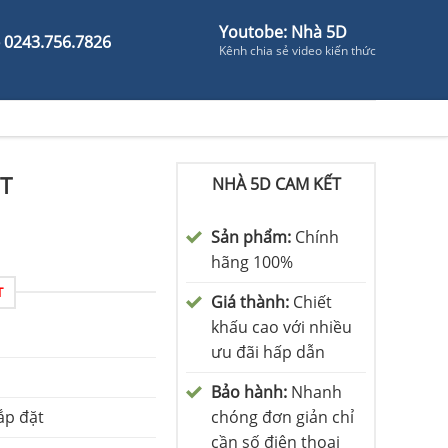
Youtobe: Nhà 5D
- 0243.756.7826
Kênh chia sẻ video kiến thức
5T
NHÀ 5D CAM KẾT
Sản phẩm:
Chính
hãng 100%
T
Giá thành:
Chiết
khấu cao với nhiều
ưu đãi hấp dẫn
Bảo hành:
Nhanh
ắp đặt
chóng đơn giản chỉ
cần số điện thoại