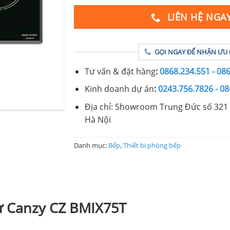
LIÊN HỆ NGA
GỌI NGAY ĐỂ NHẬN ƯU 
Tư vấn & đặt hàng
:
0868.234.551 - 08
Kinh doanh dự án
:
0243.756.7826 - 08
Địa chỉ: Showroom Trung Đức số 321 
Hà Nội
Danh mục:
Bếp
,
Thiết bị phòng bếp
từ Canzy CZ BMIX75T