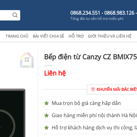
0868.234.551 - 0868.983.126 
Tổng đài tư vấn hỗ trợ miễn phí
TRANG CHỦ
BÀI VIẾT CHIA SẺ
HỖ TRỢ
GIỚI THIỆU VÀ LIÊN HỆ
Bếp điện từ Canzy CZ BMIX7
Liên hệ
KHUYẾN MÃI ĐẶC BIỆ
Mua trọn bộ giá càng hấp dẫn
Giao hàng miễn phí nội thành Hà Nội
Hỗ trợ khách hàng dịch vụ thi công, l