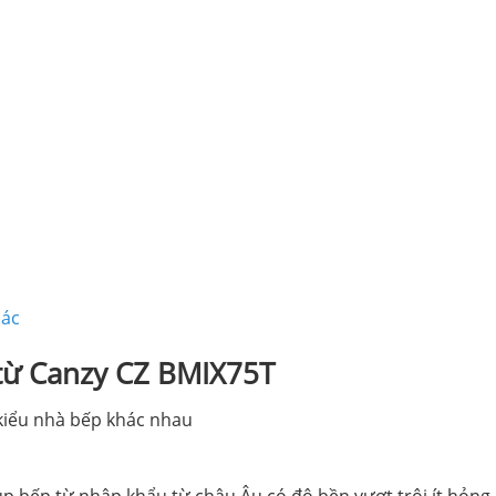
hác
 từ Canzy CZ BMIX75T
 kiểu nhà bếp khác nhau
úp bếp từ nhập khẩu từ châu Âu có độ bền vượt trội,ít hỏng 