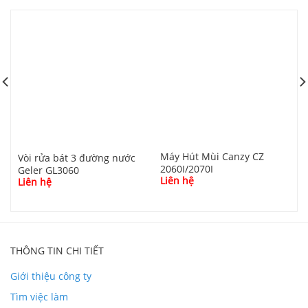
Máy Hút Mùi Canzy CZ
M
Vòi rửa bát 3 đường nước
2060I/2070I
Geler GL3060
Liên hệ
L
Liên hệ
Youtube Nhà 5D
THÔNG TIN CHI TIẾT
Giới thiệu công ty
Tìm việc làm