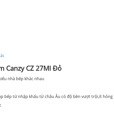
hác
âm Canzy CZ 27MI Đỏ
 kiểu nhà bếp khác nhau
úp bếp từ nhập khẩu từ châu Âu có độ bền vượt trội,ít hỏng 
t