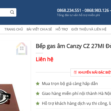
0868.234.551 - 0868.983.126 
Tổng đài tư vấn hỗ trợ miễn phí
TRANG CHỦ
BÀI VIẾT CHIA SẺ
HỖ TRỢ
GIỚI THIỆU VÀ LIÊN HỆ
Bếp gas âm Canzy CZ 27MI Đ
Liên hệ
KHUYẾN MÃI ĐẶC BIỆ
Mua trọn bộ giá càng hấp dẫn
Giao hàng miễn phí nội thành Hà Nội
Hỗ trợ khách hàng dịch vụ thi công, l