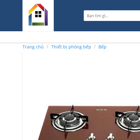
Skip
to
Tìm
content
kiếm:
/
/
Trang chủ
Thiết bị phòng bếp
Bếp