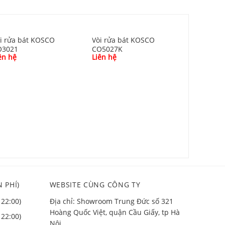
i rửa bát KOSCO
Vòi rửa bát KOSCO
O3021
CO5027K
ên hệ
Liên hệ
Vòi rửa 
CO7020
Liên hệ
 PHÍ)
WEBSITE CÙNG CÔNG TY
 22:00)
Địa chỉ: Showroom Trung Đức số 321
Hoàng Quốc Việt, quận Cầu Giấy, tp Hà
 22:00)
Nội.