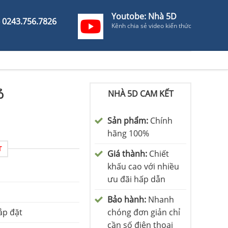
Youtobe: Nhà 5D
- 0243.756.7826
Kênh chia sẻ video kiến thức
ỏ
NHÀ 5D CAM KẾT
Sản phẩm:
Chính
hãng 100%
T
Giá thành:
Chiết
khấu cao với nhiều
ưu đãi hấp dẫn
Bảo hành:
Nhanh
ắp đặt
chóng đơn giản chỉ
cần số điện thoại