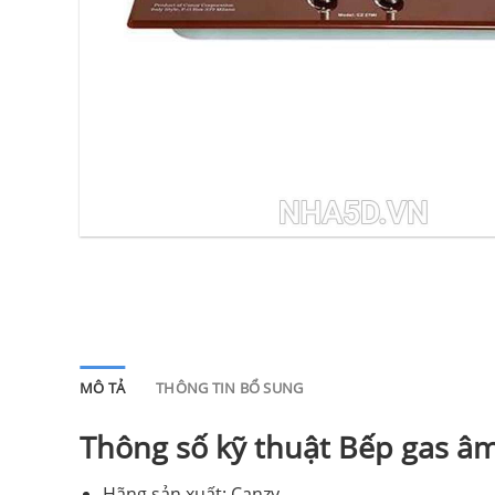
MÔ TẢ
THÔNG TIN BỔ SUNG
Thông số kỹ thuật Bếp gas â
Hãng sản xuất: Canzy