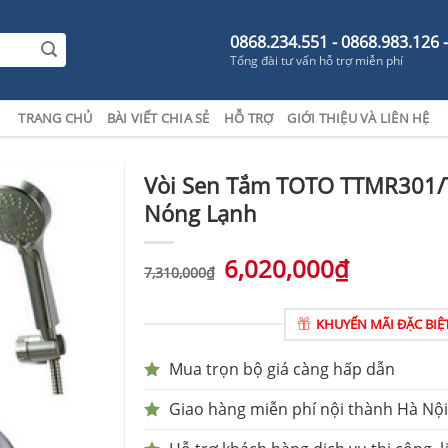
0868.234.551 - 0868.983.126 
Tổng đài tư vấn hỗ trợ miễn phí
TRANG CHỦ
BÀI VIẾT CHIA SẺ
HỖ TRỢ
GIỚI THIỆU VÀ LIÊN HỆ
Vòi Sen Tắm TOTO TTMR301
Nóng Lạnh
6,020,000
₫
7,310,000
₫
KHUYẾN MÃI ĐẶC BIỆ
Mua trọn bộ giá càng hấp dẫn
Giao hàng miễn phí nội thành Hà Nội