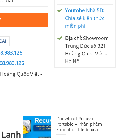
ắp đặt
Youtobe Nhà 5D:
Chia sẻ kiến thức
Y
miễn phí
Địa chỉ:
Showroom
ĐÃI
Trung Đức số 321
68.983.126
Hoàng Quốc Việt -
Hà Nội
68.983.126
Hoàng Quốc Việt -
Donwload Recuva
Portable – Phần phềm
khôi phục file bị xóa
 Lạnh