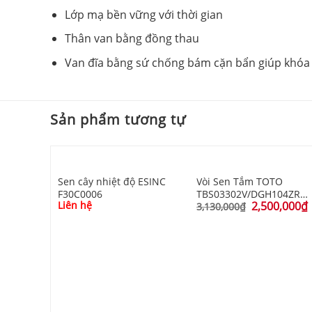
Lớp mạ bền vững với thời gian
Thân van bằng đồng thau
Van đĩa bằng sứ chống bám cặn bẩn giúp khóa
Sản phẩm tương tự
Sen cây nhiệt độ ESINC
Vòi Sen Tắm TOTO
F30C0006
TBS03302V/DGH104ZR
Liên hệ
2,500,000
₫
Nóng Lạnh
3,130,000
₫
O
R Nóng