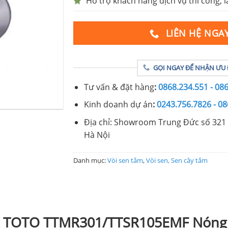
Hỗ trợ khách hàng dịch vụ thi công, l
LIÊN HỆ NGA
GỌI NGAY ĐỂ NHẬN ƯU 
Tư vấn & đặt hàng
:
0868.234.551 - 08
Kinh doanh dự án
:
0243.756.7826 - 08
Địa chỉ: Showroom Trung Đức số 321 
Hà Nội
Danh mục:
Vòi sen tắm
,
Vòi sen, Sen cây tắm
ắm TOTO TTMR301/TTSR105EMF Nóng