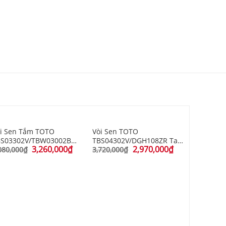
i Sen Tắm TOTO
Vòi Sen TOTO
BS03302V/TBW03002B
TBS04302V/DGH108ZR Tay
3,260,000
₫
2,970,000
₫
óng Lạnh
Sen 5 Chế Độ
080,000
₫
3,720,000
₫
Sen cây 