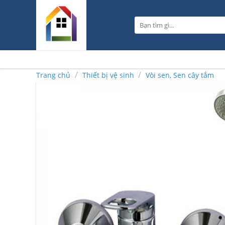
Skip
to
Tìm
content
kiếm:
/
/
Trang chủ
Thiết bị vệ sinh
Vòi sen, Sen cây tắm