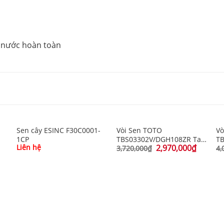
 nước hoàn toàn
Sen cây ESINC F30C0001-
Vòi Sen TOTO
Vò
1CP
TBS03302V/DGH108ZR Tay
T
Liên hệ
2,970,000
₫
Sen 5 Chế Độ
N
3,720,000
₫
4,