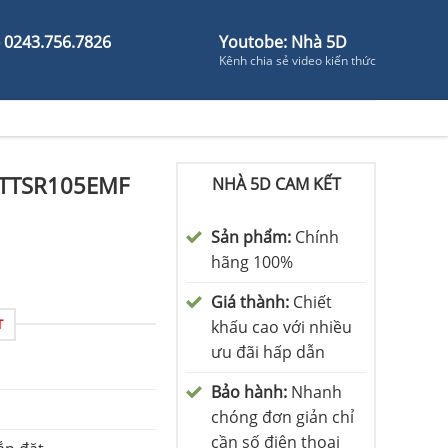
- 0243.756.7826
Youtobe: Nhà 5D
Kênh chia sẻ video kiến thức
/TTSR105EMF
NHÀ 5D CAM KẾT
Sản phẩm:
Chính
hãng 100%
Giá thành:
Chiết
T
khấu cao với nhiều
ưu đãi hấp dẫn
Bảo hành:
Nhanh
chóng đơn giản chỉ
cần số điện thoại