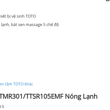
hiết bị vệ sinh TOTO
ạnh, bát sen massage 5 chế độ
sen tắm TOTO khác
 TTMR301/TTSR105EMF Nóng Lạnh
I-S