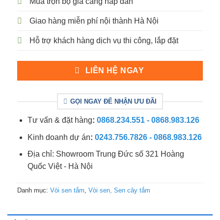
Mua trọn bộ giá càng hấp dẫn
Giao hàng miễn phí nội thành Hà Nội
Hỗ trợ khách hàng dịch vụ thi công, lắp đặt
LIÊN HỆ NGAY
GỌI NGAY ĐỂ NHẬN ƯU ĐÃI
Tư vấn & đặt hàng
:
0868.234.551 - 0868.983.126
Kinh doanh dự án
:
0243.756.7826 - 0868.983.126
Địa chỉ: Showroom Trung Đức số 321 Hoàng
Quốc Việt - Hà Nội
Danh mục:
Vòi sen tắm
,
Vòi sen, Sen cây tắm