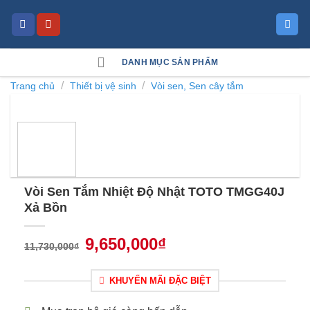
Skip
to
content
DANH MỤC SẢN PHẨM
/
/
Trang chủ
Thiết bị vệ sinh
Vòi sen, Sen cây tắm
Vòi Sen Tắm Nhiệt Độ Nhật TOTO TMGG40J
Xả Bồn
9,650,000
₫
11,730,000
₫
KHUYẾN MÃI ĐẶC BIỆT