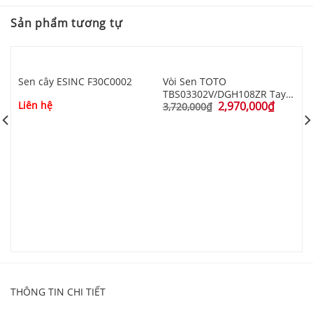
Sản phẩm tương tự
Sen cây ESINC F30C0002
Vòi Sen TOTO
TBS03302V/DGH108ZR Tay
Liên hệ
2,970,000
₫
Sen 5 Chế Độ
3,720,000
₫
S
L
THÔNG TIN CHI TIẾT