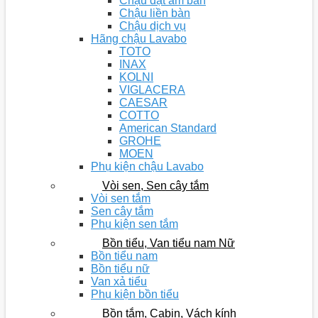
Chậu đặt âm bàn
Chậu liền bàn
Chậu dịch vụ
Hãng chậu Lavabo
TOTO
INAX
KOLNI
VIGLACERA
CAESAR
COTTO
American Standard
GROHE
MOEN
Phụ kiện chậu Lavabo
Vòi sen, Sen cây tắm
Vòi sen tắm
Sen cây tắm
Phụ kiện sen tắm
Bồn tiểu, Van tiểu nam Nữ
Bồn tiểu nam
Bồn tiểu nữ
Van xả tiểu
Phụ kiện bồn tiểu
Bồn tắm, Cabin, Vách kính