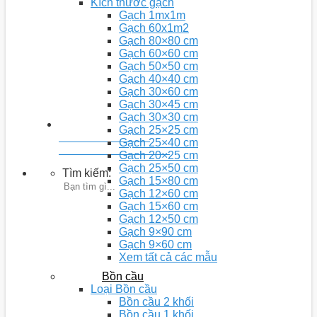
Kích thước gạch
Gạch 1mx1m
Gạch 60x1m2
Gạch 80×80 cm
Gạch 60×60 cm
Gạch 50×50 cm
Gạch 40×40 cm
Gạch 30×60 cm
Gạch 30×45 cm
Gạch 30×30 cm
Gạch 25×25 cm
Youtobe: Nhà 5D
Gạch 25×40 cm
Kênh chia sẻ video kiến thức
Gạch 20×25 cm
Gạch 25×50 cm
Tìm kiếm:
Gạch 15×80 cm
Gạch 12×60 cm
Gạch 15×60 cm
Gạch 12×50 cm
Gạch 9×90 cm
Gạch 9×60 cm
Xem tất cả các mẫu
Bồn cầu
Loại Bồn cầu
Bồn cầu 2 khối
Bồn cầu 1 khối