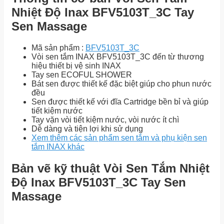
Nhiệt Độ Inax BFV5103T_3C Tay
Sen Massage
Mã sản phẩm :
BFV5103T_3C
Vòi sen tắm INAX BFV5103T_3C đến từ thương
hiệu thiết bị vệ sinh INAX
Tay sen ECOFUL SHOWER
Bát sen được thiết kế đặc biệt giúp cho phun nước
đều
Sen được thiết kế với đĩa Cartridge bền bỉ và giúp
tiết kiệm nước
Tay vặn vòi tiết kiệm nước, vòi nước ít chì
Dễ dàng và tiện lợi khi sử dụng
Xem thêm các sản phẩm sen tắm và phụ kiện sen
tắm INAX khác
Bản vẽ kỹ thuật Vòi Sen Tắm Nhiệt
Độ Inax BFV5103T_3C Tay Sen
Massage