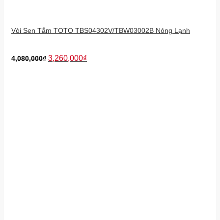
Vòi Sen Tắm TOTO TBS04302V/TBW03002B Nóng Lạnh
3,260,000
₫
4,080,000
₫