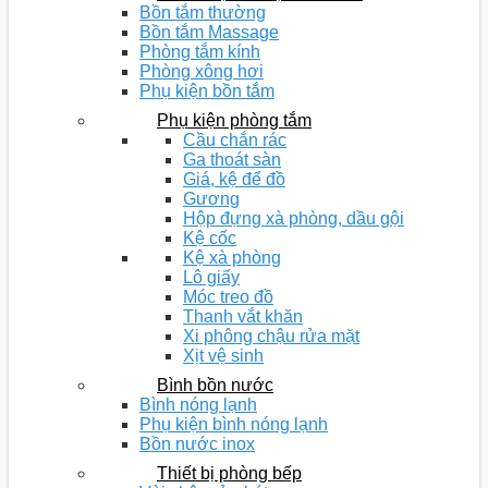
Bồn tắm thường
Bồn tắm Massage
Phòng tắm kính
Phòng xông hơi
Phụ kiện bồn tắm
Phụ kiện phòng tắm
Cầu chắn rác
Ga thoát sàn
Giá, kệ để đồ
Gương
Hộp đựng xà phòng, dầu gội
Kệ cốc
Kệ xà phòng
Lô giấy
Móc treo đồ
Thanh vắt khăn
Xi phông chậu rửa mặt
Xịt vệ sinh
Bình bồn nước
Bình nóng lạnh
Phụ kiện bình nóng lạnh
Bồn nước inox
Thiết bị phòng bếp