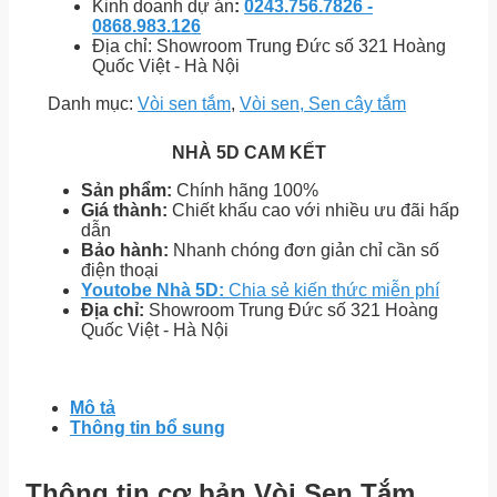
Kinh doanh dự án
:
0243.756.7826 -
0868.983.126
Địa chỉ: Showroom Trung Đức số 321 Hoàng
Quốc Việt - Hà Nội
Danh mục:
Vòi sen tắm
,
Vòi sen, Sen cây tắm
NHÀ 5D CAM KẾT
Sản phẩm:
Chính hãng 100%
Giá thành:
Chiết khấu cao với nhiều ưu đãi hấp
dẫn
Bảo hành:
Nhanh chóng đơn giản chỉ cần số
điện thoại
Youtobe Nhà 5D:
Chia sẻ kiến thức miễn phí
Địa chỉ:
Showroom Trung Đức số 321 Hoàng
Quốc Việt - Hà Nội
Mô tả
Thông tin bổ sung
Thông tin cơ bản Vòi Sen Tắm