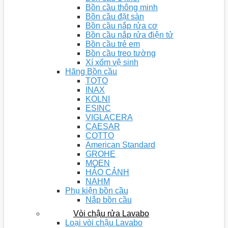
Bồn cầu thông minh
Bồn cầu đặt sàn
Bồn cầu nắp rửa cơ
Bồn cầu nắp rửa điện tử
Bồn cầu trẻ em
Bồn cầu treo tường
Xí xổm vệ sinh
Hãng Bồn cầu
TOTO
INAX
KOLNI
ESINC
VIGLACERA
CAESAR
COTTO
American Standard
GROHE
MOEN
HẢO CẢNH
NAHM
Phụ kiện bồn cầu
Nắp bồn cầu
Vòi chậu rửa Lavabo
Loại vòi chậu Lavabo