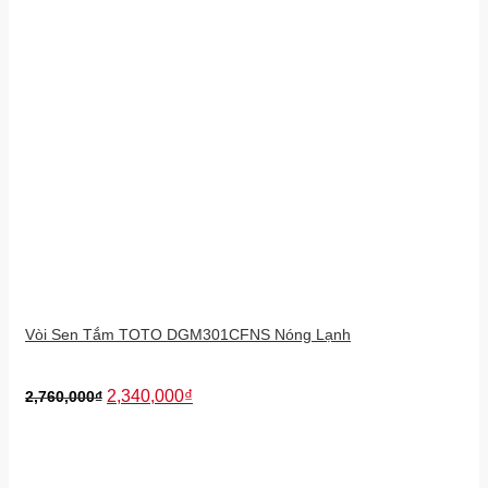
Vòi Sen Tắm TOTO DGM301CFNS Nóng Lạnh
2,340,000
₫
2,760,000
₫