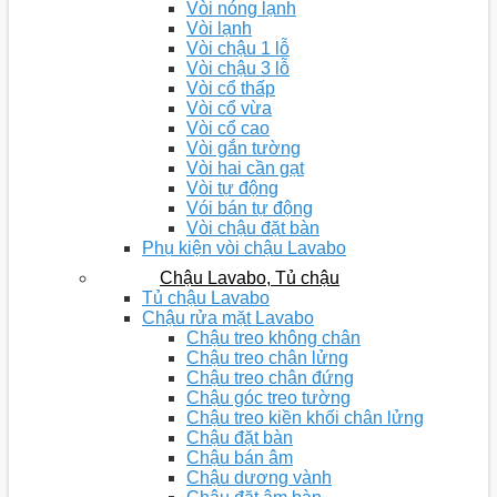
Vòi nóng lạnh
Vòi lạnh
Vòi chậu 1 lỗ
Vòi chậu 3 lỗ
Vòi cổ thấp
Vòi cổ vừa
Vòi cổ cao
Vòi gắn tường
Vòi hai cần gạt
Vòi tự động
Vói bán tự động
Vòi chậu đặt bàn
Phụ kiện vòi chậu Lavabo
Chậu Lavabo, Tủ chậu
Tủ chậu Lavabo
Chậu rửa mặt Lavabo
Chậu treo không chân
Chậu treo chân lửng
Chậu treo chân đứng
Chậu góc treo tường
Chậu treo kiền khối chân lửng
Chậu đặt bàn
Chậu bán âm
Chậu dương vành