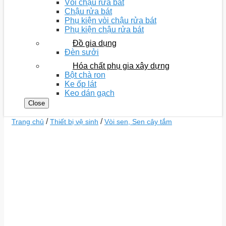
Vòi chậu rửa bát
Chậu rửa bát
Phụ kiện vòi chậu rửa bát
Phụ kiện chậu rửa bát
Đồ gia dụng
Đèn sưởi
Hóa chất phụ gia xây dựng
Bột chà ron
Ke ốp lát
Keo dán gạch
Close
/
/
Trang chủ
Thiết bị vệ sinh
Vòi sen, Sen cây tắm