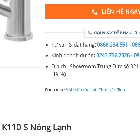
LIÊN HỆ NGA
GỌI NGAY ĐỂ NHẬN ƯU 
Tư vấn & đặt hàng
:
0868.234.551 - 08
Kinh doanh dự án
:
0243.756.7826 - 08
Địa chỉ: Showroom Trung Đức số 321 
Hà Nội
Danh mục:
Vòi chậu rửa bát
,
Chưa xác định
a K110-S Nóng Lạnh