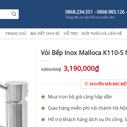
0868.234.551 - 0868.983.126 
Tổng đài tư vấn hỗ trợ miễn phí
TRANG CHỦ
BÀI VIẾT CHIA SẺ
HỖ TRỢ
GIỚI THIỆU VÀ LIÊN HỆ
Vòi Bếp Inox Malloca K110-S
3,190,000
₫
3,850,000
₫
KHUYẾN MÃI ĐẶC BIỆ
Mua trọn bộ giá càng hấp dẫn
Giao hàng miễn phí nội thành Hà Nội
Hỗ trợ khách hàng dịch vụ thi công, l