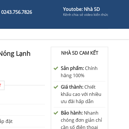
Youtobe: Nhà 5D
- 0243.756.7826
Kênh chia sẻ video kiến thức
 Nóng Lạnh
NHÀ 5D CAM KẾT
Sản phẩm:
Chính
hãng 100%
T
Giá thành:
Chiết
khấu cao với nhiều
ưu đãi hấp dẫn
Bảo hành:
Nhanh
chóng đơn giản chỉ
ắp đặt
cần số điện thoại