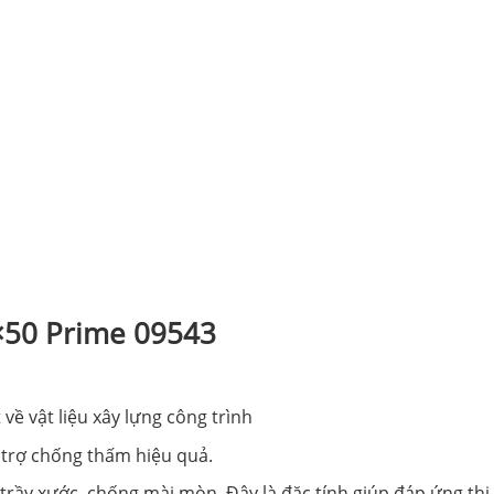
0×50 Prime 09543
về vật liệu xây lựng công trình
 trợ chống thấm hiệu quả.
rầy xước, chống mài mòn. Đây là đặc tính giúp đáp ứng thi 