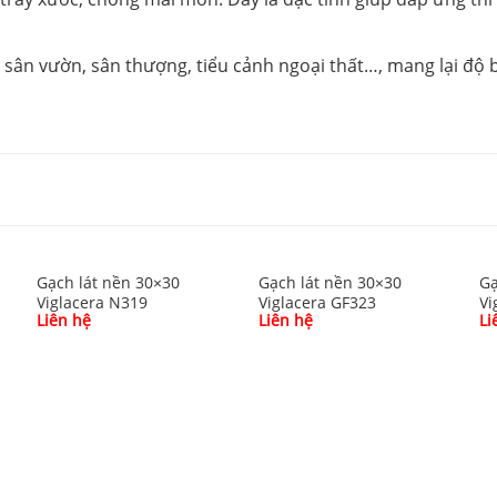
sân vườn, sân thượng, tiểu cảnh ngoại thất…, mang lại độ 
Gạch lát nền 30×30
Gạch lát nền 30×30
Gạ
Viglacera N319
Viglacera GF323
Vi
Liên hệ
Liên hệ
Li