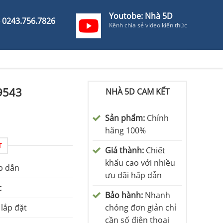
Youtobe: Nhà 5D
- 0243.756.7826
Kênh chia sẻ video kiến thức
9543
NHÀ 5D CAM KẾT
Sản phẩm:
Chính
hãng 100%
T
Giá thành:
Chiết
khấu cao với nhiều
p dẫn
ưu đãi hấp dẫn
c
Bảo hành:
Nhanh
 lắp đặt
chóng đơn giản chỉ
cần số điện thoại