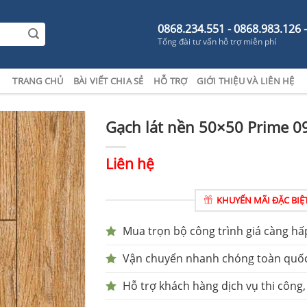
0868.234.551 - 0868.983.126 
Tổng đài tư vấn hỗ trợ miễn phí
TRANG CHỦ
BÀI VIẾT CHIA SẺ
HỖ TRỢ
GIỚI THIỆU VÀ LIÊN HỆ
Gạch lát nền 50×50 Prime 0
Liên hệ
KHUYẾN MÃI ĐẶC BIỆ
Mua trọn bộ công trình giá càng hấ
Vận chuyển nhanh chóng toàn quố
Hỗ trợ khách hàng dịch vụ thi công,