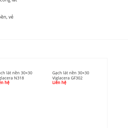
bền, vẻ
ch lát nền 30×30
Gạch lát nền 30×30
glacera N318
Viglacera GF302
ên hệ
Liên hệ
Gạch lát 
Viglacera
Liên hệ