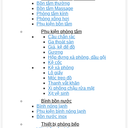
Bồn tắm thường
Bồn tắm Massage
Phòng tắm kính
Phòng xông hơi
Phụ kiện bồn tắm
Phụ kiện phòng tắm
Cầu chắn rác
Ga thoát sàn
Giá, kệ để đồ
Gương
Hộp đựng xà phòng, dầu gội
Kệ cốc
Kệ xà phòng
Lô giấy
Móc treo đồ
Thanh vắt khăn
Xi phông chậu rửa mặt
Xịt vệ sinh
Bình bồn nước
Bình nóng lạnh
Phụ kiện bình nóng lạnh
Bồn nước inox
Thiết bị phòng bếp