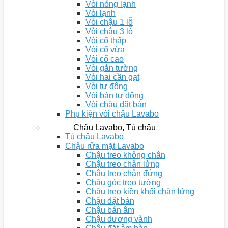
Vòi nóng lạnh
Vòi lạnh
Vòi chậu 1 lỗ
Vòi chậu 3 lỗ
Vòi cổ thấp
Vòi cổ vừa
Vòi cổ cao
Vòi gắn tường
Vòi hai cần gạt
Vòi tự động
Vói bán tự động
Vòi chậu đặt bàn
Phụ kiện vòi chậu Lavabo
Chậu Lavabo, Tủ chậu
Tủ chậu Lavabo
Chậu rửa mặt Lavabo
Chậu treo không chân
Chậu treo chân lửng
Chậu treo chân đứng
Chậu góc treo tường
Chậu treo kiền khối chân lửng
Chậu đặt bàn
Chậu bán âm
Chậu dương vành