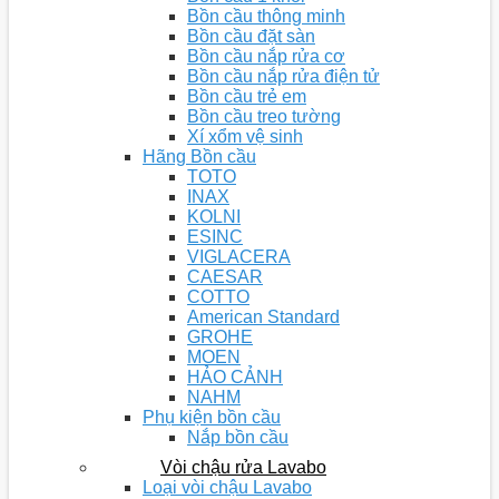
Bồn cầu thông minh
Bồn cầu đặt sàn
Bồn cầu nắp rửa cơ
Bồn cầu nắp rửa điện tử
Bồn cầu trẻ em
Bồn cầu treo tường
Xí xổm vệ sinh
Hãng Bồn cầu
TOTO
INAX
KOLNI
ESINC
VIGLACERA
CAESAR
COTTO
American Standard
GROHE
MOEN
HẢO CẢNH
NAHM
Phụ kiện bồn cầu
Nắp bồn cầu
Vòi chậu rửa Lavabo
Loại vòi chậu Lavabo