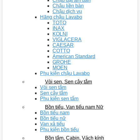
Chậu đặt âm bàn
Chậu liền bàn
Chậu dịch vụ
Hãng chậu Lavabo
TOTO
INAX
KOLNI
VIGLACERA
CAESAR
COTTO
American Standard
GROHE
MOEN
Phụ kiện chậu Lavabo
Vòi sen, Sen cây tắm
Vòi sen tắm
Sen cây tắm
Phụ kiện sen tắm
Bồn tiểu, Van tiểu nam Nữ
Bồn tiểu nam
Bồn tiểu nữ
Van xả tiểu
Phụ kiện bồn tiểu
Bồn tắm, Cabin, Vách kính