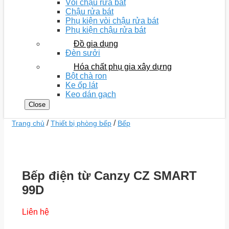
Vòi chậu rửa bát
Chậu rửa bát
Phụ kiện vòi chậu rửa bát
Phụ kiện chậu rửa bát
Đồ gia dụng
Đèn sưởi
Hóa chất phụ gia xây dựng
Bột chà ron
Ke ốp lát
Keo dán gạch
Close
/
/
Trang chủ
Thiết bị phòng bếp
Bếp
Bếp điện từ Canzy CZ SMART
99D
Liên hệ