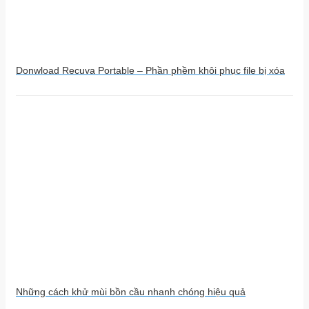
Donwload Recuva Portable – Phần phềm khôi phục file bị xóa
Những cách khử mùi bồn cầu nhanh chóng hiệu quả