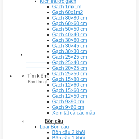
Kích thước gạch
Gạch 1mx1m
Gạch 60x1m2
Gạch 80×80 cm
Gạch 60×60 cm
Gạch 50×50 cm
Gạch 40×40 cm
Gạch 30×60 cm
Gạch 30×45 cm
Gạch 30×30 cm
Gạch 25×25 cm
Youtobe: Nhà 5D
Gạch 25×40 cm
Kênh chia sẻ video kiến thức
Gạch 20×25 cm
Gạch 25×50 cm
Tìm kiếm:
Gạch 15×80 cm
Gạch 12×60 cm
Gạch 15×60 cm
Gạch 12×50 cm
Gạch 9×90 cm
Gạch 9×60 cm
Xem tất cả các mẫu
Bồn cầu
Loại Bồn cầu
Bồn cầu 2 khối
Bồn cầu 1 khối